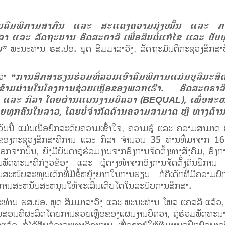
ະນຶກວັນຄົນພິການສາກົນ ແລະ ສະແດງຄວາມມຸ່ງໝັ້ນ ແລະ 
 ແລະ ລັດຖະບານ ອົດສະຕາລີ ເພື່ອສືບຕໍ່ແກ້ໄຂ ແລະ ປັບປຸ
ານ”
ພະນະທ່ານ ຮສ.ປອ. ພຸດ ສິມມາລາວົງ, ລັດຖະມົນຕີກະຊວງສຶກສາທ
ວ່າ
“ການສຶກສາຮຽນຮ່ວມທີ່ລວມເອົາຄົນພິການແມ່ນບູລິມະສິດ
ຜ່ານໃນໂຄງການຊ່ວຍເຫຼືອຂອງພວກເຮົາ. ອົດສະຕຣາລ
ແລະ ກິລາ ໂດຍຜ່ານແຜນງານບີຄວາ (BEQUAL), ເພື່ອສະໜ
ອຍທຸກຄົນໃນລາວ, ໂດຍບໍ່ຈຳກັດດ້ານຄວາມສາມາດ ຫຼື ທາງດ້ານເ
ັນນີ້ ແມ່ນເພື່ອຍົກລະດັບຄວາມເຂົ້າໃຈ, ຄວາມຮູ້ ແລະ ຄວາມສາມາ
ຊາຍຂອງກະຊວງສຶກສາທິການ ແລະ ກິລາ ຈຳນວນ 35 ທ່ານທີ່ມາຈາກ 
ຈາກນັ້ນ, ຍັງມີບັນດາຄູ່ຮ່ວມງານຈາກອົງການຈັດຕັ້ງທາງສັງຄົມ, ອົງ
ັດທະນາທີ່ກ່ຽວຂ້ອງ ແລະ ຜູ້ຕາງໜ້າຈາກອົງການຈັດຕັ້ງຄົນພິການ ກໍ່ໄດ
ໜັບສະໜຸນເດັກທີ່ມີຂໍ້ຫຍຸ້ງຍາກໃນການຮຽນ ກໍ່ຄືເດັກທີ່ມີຄວາມບົກ
້ຮັບການສະຫນັບສະຫນຸນໃຫ້ຈະເລີນເຕີບໂຕໃນລະບົບການສຶກສາ.
ທ່ານ ຮສ.ປອ. ພຸດ ສິມມາລາວົງ ແລະ ພະນະທ່ານ ໂພລ ເເຄລລີ ແລ້ວ, ຜູ້
ສອນທີ່ຜະລິດໂດຍການຊ່ວຍເຫຼືອຂອງແຜນງານບີຄວາ, ຄູ່ຮ່ວມພັດທະນາ 