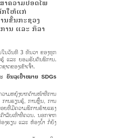
ກສາຄວາມປອດໄພ
ດັກໃຫ້ແກ່
ານຂັ້ນກະຊວງ
ິການ ແລະ ກິລາ
້ນໃນວັນທີ 3 ທັນວາ ຂອງທຸກ
ຮັບຮູ້ ແລະ ຍອມຮັບຄົນພິການ.
ຊາດຂອງເຂົາເຈົ້າ.
ແລະ ບັນລຸເປົ້າໝາຍ SDGs
ຄວາມຫຍຸ້ງຍາກດ້ານໜ້າທີ່ການ
, ການຮຽນຮູ້, ການຫຼິ້ນ, ການ
້ອຍທີ່ມີຄວາມພິການຮ້າຍແຮງ
ົາລົບເທົ່າທີ່ຄວນ. ນອກຈາກ
້ອງຮຽນ ແລະ ຫ້ອງນ້ຳ ກໍ່ຍັງ