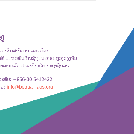
ຢູ່
ວງສຶກສາທິການ ແລະ ກິລາ
ທີ 1, ຖະໜົນລ້ານຊ້າງ, ນະຄອນຫຼວງວຽງຈັນ
ທາລະນະລັດ ປະຊາທິປະໄຕ ປະຊາຊົນລາວ
ລະສັບ: +856-30 5412422
ມວ:
info@bequal-laos.org