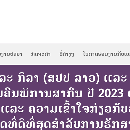
ນງານບີຄວາ
ກິດຈະກຳ
ສື່ຕ່າງໆ
ໂອກາດຮ່ວມງານກັບແ
ະ ກິລາ (ສປປ ລາວ) ແລະ
ນຄົນພິການສາກົນ ປີ 202
ູ້ ແລະ ຄວາມເຂົ້າໃຈກ່ຽວ
ັດທີ່ດີທີ່ສຸດສຳລັບການຮັ