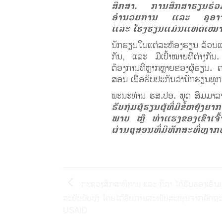
ສຶກສາ. ການສຶກສາຮຽນຮ່ວມຖືວ
ອຳນວຍການ ແລະ ຄູອາຈານທີ
ແລະ ໂຮງຮຽນແມ່ນແທດເໝາະສໍາລ
ນັກຮຽນໃນແຕ່ລະຫ້ອງຮຽນ ລ້ວນແລ້
ກັນ, ແລະ ມີເປົ້າໝາຍທີ່ຕ່າງກ
ຕ້ອງການທີ່ຫຼາກຫຼາຍຂອງຜູ້ຮຽນ.
ສອນ ເພື່ອຮັບປະກັນວ່ານັກຮຽນທຸກ
ພະນະທ່ານ ຮສ.ປອ. ພຸດ ສິມມາລາວົ
ຮັບກຸ່ມຜູ້ຮຽນຜູ້ທີ່ມີຂໍ້ຫຍຸ້
ພາບ ຫຼື ທ່າແຮງຂອງເຂົາເຈົ
ຜ່ານຄູສອນທີ່ມີທັກສະທີ່ຫຼາກ
ກະຊວງສຶກສາທິການ ແລະ ກິລາ ໄດ້ຮັບຮອງເອົ
ສະບັບປັບປຸງ ໂດຍໄດ້ຮັບການສະໜັບສະໜູນຈາກລັດຖະ
USAID