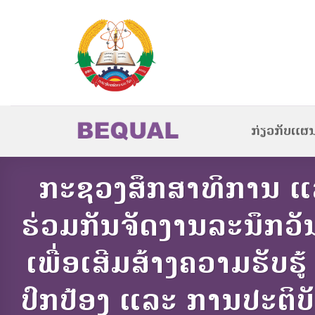
Skip
to
content
ກ່ຽວກັບແຜ
ກະຊວງສຶກສາທິການ ແລ
ຮ່ວມກັນຈັດງານລະນຶກວັ
ເພື່ອເສີມສ້າງຄວາມຮັບຮ
ປົກປ້ອງ ແລະ ການປະຕິບ