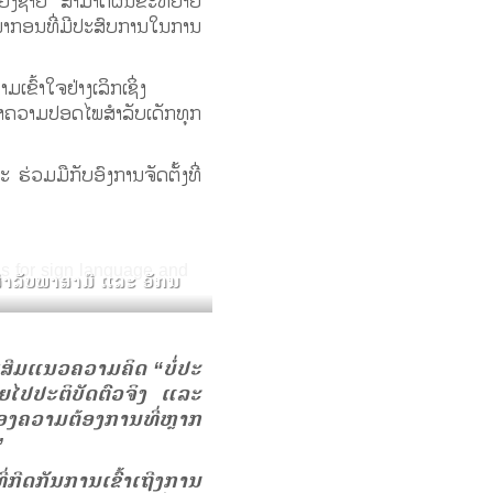
ບາດຍິງຊາຍ ສາມາດຜັນຂະຫຍາຍ
ນາກອນທີ່ມີປະສົບການໃນການ
ຂົ້າໃຈຢ່າງເລິກເຊິ່ງ
ສາຄວາມປອດໄພສຳລັບເດັກທຸກ
ຮ່ວມມືກັບອົງການຈັດຕັ້ງທີ່
ຳລັບພາສາມື ແລະ ອັກນ
ເສີມແນວຄວາມຄິດ “ບໍ່ປະ
າຍໄປປະຕິບັດຕົວຈິງ ແລະ
ອງຄວາມຕ້ອງການທີ່ຫຼາກ
”
່ກີດກັນການເຂົ້າເຖີງການ