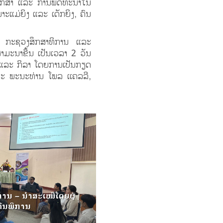
ຶກສາ ແລະ ການພັດທະນາໃນ
ເພາະແມ່ຍິງ ແລະ ເດັກຍິງ, ຄົນ
ພາບ, ກະຊວງສຶກສາທິການ ແລະ
ມະນາຂື້ນ ເປັນເວລາ 2 ວັນ
 ແລະ ກິລາ ໂດຍການເປັນກຽດ
ລະ ພະນະທ່ານ ໂພລ ເເຄລລີ,
ການ – ນຳສະເໜີໂດຍຜູ້
ົນພິການ