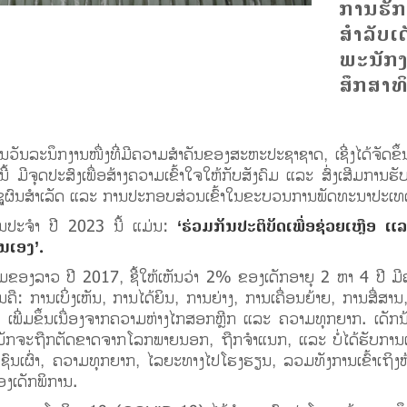
ການຮັ
ສຳລັບເ
ພະນັກງ
ສຶກສາທ
ວັນລະນຶກງານໜື່ງທີ່ມີຄວາມສໍາຄັນຂອງສະຫະປະຊາຊາດ, ເຊີ່ງໄດ້ຈັດຂຶ
ີ້ ມີຈຸດປະສົງເພື່ອສ້າງຄວາມເຂົ້າໃຈໃຫ້ກັບສັງຄົມ ແລະ ສົ່ງເສີມການ
ຊີດຊູຜົນສໍາເລັດ ແລະ ການປະກອບສ່ວນເຂົ້າໃນຂະບວນການພັດທະນາປະເທດ
ກົນປະຈໍາ ປີ 2023 ນີ້ ແມ່ນ:
‘ຮ່ວມກັນປະຕິບັດເພື່ອຊ່ວຍເຫຼືອ 
ນເອງ’.
ົມຂອງລາວ ປີ 2017, ຊີ້ໃຫ້ເຫັນວ່າ 2% ຂອງເດັກອາຍຸ 2 ຫາ 4 ປີ ມີ
ນຄື: ການເບິ່ງເຫັນ, ການໄດ້ຍິນ, ການຍ່າງ, ການເຄື່ອນຍ້າຍ, ການສື່ສານ
້ ເພີ່ມຂຶ້ນເນື່ອງຈາກຄວາມຫ່າງໄກສອກຫຼີກ ແລະ ຄວາມທຸກຍາກ. ເດັກນ
 ມັກຈະຖືກຕັດຂາດຈາກໂລກພາຍນອກ, ຖືກຈໍາແນກ, ແລະ ບໍ່ໄດ້ຮັບການເຄ
ດ, ຊົນເຜົ່າ, ຄວາມທຸກຍາກ, ໄລຍະທາງໄປໂຮງຮຽນ, ລວມທັງການເຂົ້າເຖິງຫ
ອງເດັກພິການ.