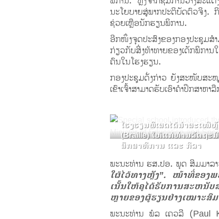
ພິການ. ຫຼັງຈາກຊົມການວາງສະແດງແ
ນະໂຍບາຍສູ່ພາກປະຕິບັດຕົວຈິງ.
ຊ່ວຍເຫຼືອນັກຮຽນພິການ.
ອີກໜຶ່ງຈຸດປະສົງຂອງກອງປະຊຸມສໍາມ
ກ່ຽວກັບສິ່ງທ້າທາຍຂອງເດັກພິກ
ຄົນໃນໂຮງຮຽນ.
ກອງປະຊຸມດັ່ງກ່າວ ຍັງສະໜັບສະໜູ
ເຂົາເຈົ້າສາມາດຮັບເອົາຄຳປຶກສາຫາ
ໂຮງຮຽນພິເສດໄດ້ນຳສະເໜີຫຼ
(Braille) ໃຫ້ແກ່ທ່ານລັດຖະ
ສຶກສາທິການ ແລະ ກິລາ
ພະນະທ່ານ ຮສ.ປອ. ພຸດ ສິມມາລາວ
ໃຜ້ໄວ້ທາງຫຼັງ”. ໜ້າທີ່ຂອ
ເນັ້ນໃຫ້ຄູໄດ້ຮັບການສະຫນ
ຫຼາຍຂອງຜູ້ຮຽນຢ່າງເໝາະສົມ
ພະນະທ່ານ ພໍລ ເຄວລີ (Paul K