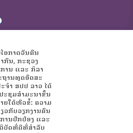
ໃນໂອກາດວັນຄົນ
າກົນ, ກະຊວງ
ິການ ແລະ ກິລາ
ະຖານທູດອົດສະ
ປະຈຳ ສປປ ລາວ ໄດ້
ປະຊຸມສຳມະນາຂື້ນ
າຍໃຕ້ຫົວຂໍ້: ຄວາມ
ກ່ຽວກັບວຽກງານຄົນ
 ການປົກປ້ອງ ແລະ
ບັດທີ່ດີທີ່ສຳລັບ