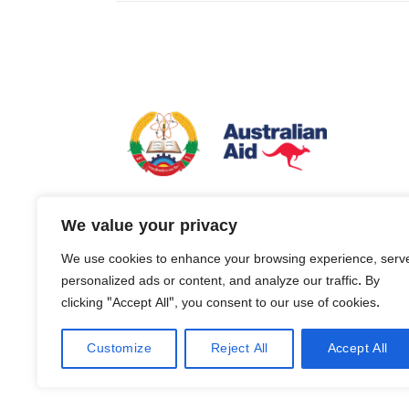
ແຜນງານການປັບປຸງຄຸນນະພາບ ແລະ ຂະຫຍາຍໂອກາດເຂ
We value your privacy
ສຶກສາຂັ້ນພື້ນຖານ ໃນ ສປປ ລາວ (ບີຄວາ) ຄຸ້ມຄອງໂດ
ເທັກ ຕາງໜ້າໃຫ້ລັດຖະບານອົດສະຕຣາລີ
We use cookies to enhance your browsing experience, serv
personalized ads or content, and analyze our traffic. By
clicking "Accept All", you consent to our use of cookies.
Customize
Reject All
Accept All