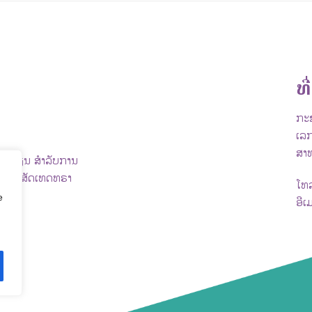
ທີ່
ກະຊ
ເລກ
ສາ
ົ້າຮຽນ ສຳລັບການ
ຍ ບໍລິສັດເທດທຣາ
ໂທ
e
ອີເ