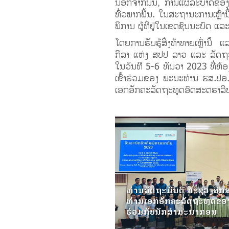
ນອກຈາກນັ້ນ, ການແຜ່ລະບາດຂອ
ທົ່ວພາກພື້ນ. ໃນສະຖານະການເຫຼົ່ານີ
ພິການ ຜູ້ທີ່ຢູ່ໃນເຂດຊົນນະບົດ ແລ
ໂດຍການຮັບຮູ້ສິ່ງທ້າທາຍເຫຼົ່ານ
ກິລາ ແຫ່ງ ສປປ ລາວ ແລະ ລັດຖ
ໃນວັນທີ 5-6 ທັນວາ 2023 ທີ່ຫ
ເຂົ້າຮ່ວມຂອງ ພະນະທ່ານ ຮສ.ປອ
ເອກອັກຄະລັດຖະທູດອົດສະຕຣາລີ
ທ່ານລັດຖະມົນຕີ ກະຊວງສຶກ
ທ່ານເອກອັກຄະລັດຖະທູດຂອ
ຮ່ວມກັບນັກສຳມະນາກອນ