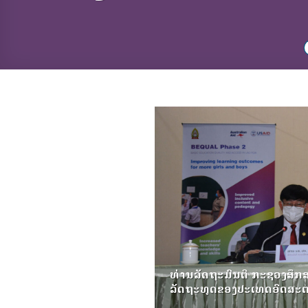
ທ່ານລັດຖະມົນຕີ ກະຊວງສຶກ
ລັດຖະທູດຂອງປະເທດອົດສະຕ