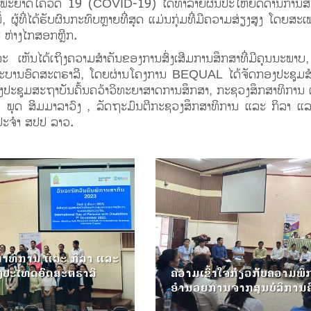
ງພະຍາດໂຄວິດ 19 (COVID-19) ໄດ້ທຳລາຍຜົນປະໂຫຍດດ້ານການສ
້, ຜູ້ທີ່ໄດ້ຮັບຜົນກະທົບຫຼາຍທີ່ສຸດ ແມ່ນກຸ່ມທີ່ມີຄວາມສ່ຽງສູງ ໂດຍສະ
ະ ຫ່າງໄກສອກຫຼີກ.
ີ້ ແລະ ເຫັນໄດ້ເຖິງຄວາມສຳຄັນຂອງການສົ່ງເສີມການສຶກສາທີ່ມີຄຸນນະ
ະບານອົດສະຕຣາລີ, ໂດຍຜ່ານໂຄງການ BEQUAL ໄດ້ຈັດກອງປະຊຸມສໍາ
້ອງປະຊຸມສະຖາບັນຄົ້ນຄວ້າວິທະຍາສາດການສຶກສາ, ກະຊວງສຶກສາທິການ
. ພຸດ ສິມມາລາວົງ , ລັດຖະມົນຕີກະຊວງສຶກສາທິການ ແລະ ກິລາ ແ
ປະຈຳ ສປປ ລາວ.
ສາທິການ ແລະ ກິລາ ແລະ
ງປະເທດອົດສະຕຣາລີ
ຄວາມເຂົ້າໃຈກ່ຽວກັບຄວາມພິ
ອໍານວຍການຈາກສູນບໍລິການຄ