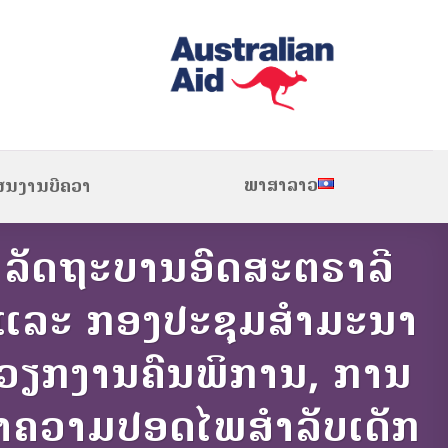
ພາສາລາວ
ຜນງານບີຄວາ
 ລັດຖະບານອົດສະຕຣາລີ
3 ແລະ ກອງປະຊຸມສໍາມະນາ
ກັບວຽກງານຄົນພິການ, ການ
ກສາຄວາມປອດໄພສຳລັບເດັກ