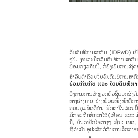
ວັນຄົນພິການສາກົນ (IDPwD) ເປັນ
ໆປີ. ງານລະນຶກວັນຄົນພິການສາກົນນ
ພ້ອມດຽວກັນນີ້, ກໍ່ຍັງເປັນການເ
ສໍາລັບຄໍາຂັວນໃນວັນຄົນພິການສາ
ຮ່ວມກັນກັບ ແລະ ໂດຍຄົນພິກາ
ອີງຕາມການສໍາຫຼວດຕົວຊີ້ບອກສັງຄ
ທາງຮ່າງກາຍ ຢ່າງໜ້ອຍໜຶ່ງໜ້າທີ່ກາ
ຄວບຄຸມພຶດຕິກໍາ. ອັດຕາໃນສ່ວນນີ
ມັກຈະຖືກຮັກສາໄວ້ຢູ່ເຮືອນ ແລະ
ນີ້, ບັນດາປັດໄຈຕ່າງໆ ເຊັ່ນ: ເພ
ຖືວ່າເປັນອຸປະສັກຕໍ່ກັບການສຶກສາຂ