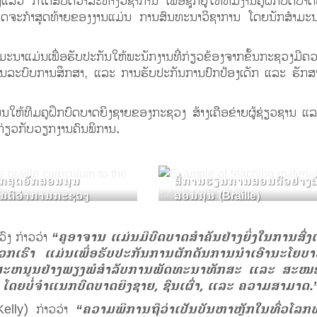
ລ້ວ ກໍ່ໄດ້ສືບຕໍ່ວາລະທາງວິຊາການ ເພື່ອຊຸກຍູ້ໃຫ້ທີມງານຄູຝຶກບົດ
 ກິດຈະກຳສຸດທ້າຍຂອງງານແມ່ນ ການສົນທະນາວິຊາການ ໂດຍນັກສຳມະ
ະນາແມ່ນເພື່ອຮັບປະກັນໃຫ້ພະນັກງານທີ່ກ່ຽວຂ້ອງຈາກຂັ້ນກະຊວງມີຄວາມເ
ານໃນລະບົບການສຶກສາ, ແລະ ການຮັບປະກັນການປົກປ້ອງເດັກ ແລະ ຮັກ
ນໃຫ້ທີມຄູຝຶກບົດບາດຍິງຊາຍຂອງກະຊວງ ສ້າງເຄືອຂ່າຍຜູ້ຊ່ຽວຊານ ແລະ 
ລືກ່ຽວກັບວຽກງານຄົນພິການ.
ັກສູດອັກສອນນູນ
ສື່ການຮຽນການສອນຕົວຢ່າງສ
ມົນຕີວ່າການກະຊວງ
ສອນນູນ (Braille)
ົງ ກ່າວວ່າ
“ຄູອາຈານ ແມ່ນມີບົດບາດສຳຄັນຢ່າງຍິ່ງໃນການສົ່ງ
ງພວກເຮົາ ແມ່ນເພື່ອຮັບປະກັນການຜັກດັນການນໍາເອົານະໂຍບ
ັບສະຫນູນຢ່າງພຽງພໍສໍາລັບການພັດທະນາທັກສະ ແລະ ສະໜ
 ໂດຍບໍ່ຈຳແນກບົດບາດຍິງຊາຍ, ຊົນເຜົ່າ, ແລະ ຄວາມສາມາດ.
elly) ກ່າວວ່າ
“ຄວາມພິການຖືວ່າເປັນບັນຫາຫຼັກໃນທົ່ວໂລກທີ