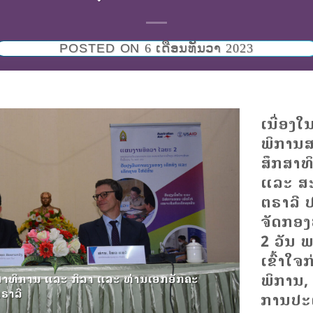
POSTED ON
6 ເດືອນທັນວາ 2023
ເນື່ອງ
ພິການສ
ສຶກສາທ
ແລະ ສ
ຕຣາລີ 
ຈັດກອງ
2 ວັນ ພ
ເຂົ້າໃຈ
ພິການ,
ສາທິການ ແລະ ກິລາ ແລະ ທ່ານເອກອັກຄະ
ຣາລີ
ການປະຕິ