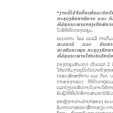
“ງານນີ້ໄດ້ຈັດຂື້ນເພື່ອລ
ກະຊວງສຶກສາທິການ ແລະ ກິລາ
ທີ່ມີຄຸນນະພາບຂອງເດັກພິກ
ໃນພິທີເປີດກອງປະຊຸມ.
ພະນະທ່ານ ໂພລ ເເຄລລີ ກ່າວຕື່ມ
ສະຕຣາລີ ແລະ ບັນຫາຂ້າມ
ສະໜັບສະໜູນ ກະຊວງສຶກສາ 
ທີ່ມີຄຸນນະພາບໃຫ້ແກ່ເດັກນ້
ກອງປະຊຸມສໍາມະນາ ເປັນເວລາ 2 ວ
ໃຫ້ແກ່ທີມງານຄູຝຶກບົດບາດຍິງ
ກະຊວງສຶກສາທິການ ແລະ ກີລາ. ນອກ
ການຂອງກະຊວງ ກໍ່ຄືບັນດາຄູ່ຮ່ວມພ
ແລກປ່ຽນປະສົບການໃນການໃຫ້ການສະ
ຮັບຮູ້ວິທີທີ່ເດັກພິການສາມາດໄດ
ພາຍຫຼັງການກ່າວຄໍາປາໄສຂອງ ພະນະ
ຊົມການວາງສະແດງສື່ການຮຽນ-ການ