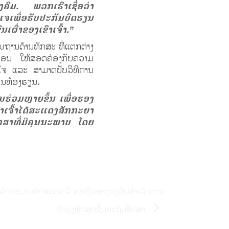
ງຄົມ. ພວກເຮົາເຊື່ອວ່າ
ເພື່ອຮັບປະກັນບົດຮຽນ
ົ່າຂອງເຂົາເຈົ້າ.”
ນຖານດ້ານທັກສະ ທີ່ແຕກຕ່າງ
ານສອນ ໃຫ້ສອດຄ່ອງກັບຄວາມ
້າໃຈ ແລະ ສາມາດປັບວິທີການ
ບໃນຫ້ອງຮຽນ.
ຽນຮ່ວມຫຼາຍຂຶ້ນ ເພື່ອຮອງ
ເຂົາເຈົ້າໄດ້ສະແດງສັກກະຍາ
ກສາທີ່ມີຄຸນນະພາບ ໂດຍ
ລັດຖະບານອົດສະຕຣາລີ ສະເຫຼີມສະຫຼອງຜົນສຳເລັດການ
ປັບປຸງຫຼັກສູດຊັ້ນປະຖົມສຶກສາ