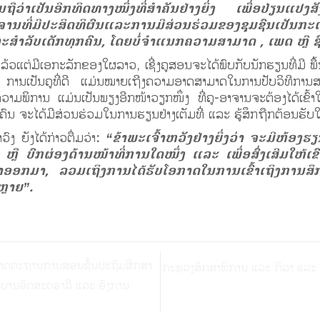
່າເປັນອີກທິດທາງໜຶ່ງທີ່ສຳຄັນຢ່າງຍິ່ງ ເພື່ອປ່ຽນແປງສັ
່ມີປະສິດທິຜົນແລະການມີສ່ວນຮ່ວມຂອງຊຸມຊົນເປັນກະແຈ
ັບເດັກທຸກຄົນ, ໂດຍບໍ່ຈຳແນກຄວາມສາມາດ , ເພດ ຫຼື ຊົນເຜ
ວແຕ່ມີເອກະລັກຂອງໃຜລາວ, ເຊີ່ງຄູສອນຈະໄດ້ພົບກັບນັກຮຽນທີ່ມີ ພື້
ັນ. ການເປັນຄູທີ່ດີ ແມ່ນໝາຍເຖີງຄວາມອາດສາມາດໃນການປັບວິທີກ
 ຄວາມພິການ ແມ່ນເປັນພຽງອີກໜ້າວຽກໜຶ່ງ ທີ່ຄູ-ອາຈານຈະຕ້ອງໄດ້ເຂົ
ຄົນ ຈະໄດ້ມີສ່ວນຮ່ວມໃນການຮຽນຢ່າງເຕັມທີ່ ແລະ ຮູ້ສຶກຖືກຕ້ອນຮັ
ງ ຍັງໄດ້ກ່າວຕື່ມວ່າ:
“ຂ້າພະເຈົ້າຫວັງຢ່າງຍິ່ງວ່າ ຈະມີຫ້ອງຮ
ງຍາກ ຫຼື ບົກຜ່ອງດ້ານໜ້າທີ່ການໃດໜຶ່ງ ແລະ ເພື່ອສົ່ງເສີມໃຫ້
້າອອກມາ, ລວມເຖິງການໄດ້ຮັບໂອກາດໃນການເຂົ້າເຖິງການສຶ
ຫຼາຍ”.
າມາດຕະຖານການສອນຊັ້ນປະຖົມສຶກສາ
ກະຊວງສຶກສາທິການ ແລະ ກິລາ ແລະ 
ບານອົດສະຕຣາລີ ແລະ ອົງການ