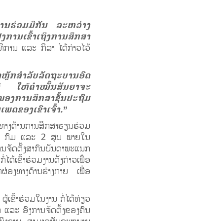
ການຮ່ວມມືກັນ ລະຫວ່າງ
ງການເຂົ້າເຖິງການສຶກສາ
ິການ ແລະ ກິລາ ໄດ້ກ່າວໄວ້
ຫຼັກສໍາລັບລັດຖະບານອົດ
ີ ໃຫ້ຄຳໝັ້ນສັນຍາຈະ
ອງການສຶກສາຊັ້ນປະຖົມ
ພດຂອງເຂົາເຈົ້າ.”
ດ ທາງດ້ານການສຶກສາຮຽນຮ່ວມ
16 ກົມ ແລະ 2 ສູນ ພາຍໃນ
ການຈັດຕັ້ງສາກົນບັນດາພະແນກ
້ເຂົ້າຮ່ວມງານດັ່ງກ່າວເພື່ອ
ຜ່ອງທາງດ້ານຮ່າງກາຍ ເພື່ອ
ເຂົ້າຮ່ວມໃນງານ ກໍ່ໄດ້ທ່ຽວ
ແລະ ອົງການຈັດຕັ້ງຂອງຄົນ