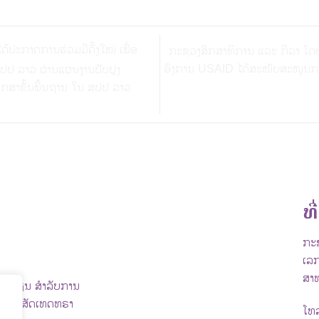
ປະກາດການຮ່ວມມືຄັ້ງໃໝ່ ເພື່ອ
ກະຊວງສຶກສາທິການ ແລະ ກິລາ ໂ
ອົງການ USAID ໄດ້ສະໜັບສະໜູນກ
ປປ ລາວ ຜ່ານແຜນງານປັບປຸງ
ກສາຂັ້ນພື້ນຖານ ໃນ ສປປ ລາວ
ທີ່
ກະຊ
ເລກ
ສາ
ົ້າຮຽນ ສຳລັບການ
ຍ ບໍລິສັດເທດທຣາ
ໂທ