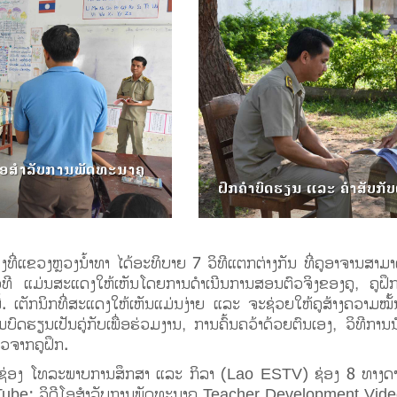
ໂອສຳລັບການພັດທະນາຄູ
ຝຶກຄຳບົດຮຽນ ແລະ ຄຳສັບກັບ
ຈິງທີ່ແຂວງຫຼວງນ້ຳທາ ໄດ້ອະທິບາຍ 7 ວິທີແຕກຕ່າງກັນ ທີ່ຄູອາຈານສາມາ
ທີ ແມ່ນສະແດງໃຫ້ເຫັນໂດຍການດໍາເນີນການສອນຕົວຈິງຂອງຄູ, ຄູຝຶ
. ເຕັກນິກທີ່ສະແດງໃຫ້ເຫັນແມ່ນງ່າຍ ແລະ ຈະຊ່ວຍໃຫ້ຄູສ້າງຄວາມໝັ້ນ
ົດຮຽນເປັນຄູ່ກັບເພື່ອຮ່ວມງານ, ການຄົ້ນຄວ້າດ້ວຍຕົນເອງ, ວິທີການ
ໄວຈາກຄູຝຶກ.
າງ ຊ່ອງ ໂທລະພາບການສຶກສາ ແລະ ກິລາ (Lao ESTV) ຊ່ອງ 8 ທາງ
uTube: ວິດີໂອສຳລັບການພັດທະນາຄູ Teacher Development Vide