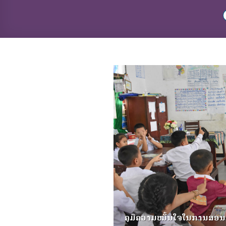
ຄູມີຄວາມໝັ້ນໃຈໃນການສອ