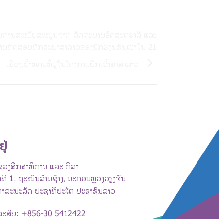
ດຍການສະໜັບສະໜູນຈາກ ລັດຖະບານອົດສະຕຣາລີ ແລະ
ານທົດສອບທັກສະພາສາລາວຂອງນັກຮຽນຊົນເຜົ່າໃນ 21
ເມືອງເປົ້າໝາຍທີ່ຢູ່ໃນໂຄງການຝຶກເວົ້າພາສາລາວ
ຢູ່
ວງສຶກສາທິການ ແລະ ກິລາ
ທີ 1, ຖະໜົນລ້ານຊ້າງ, ນະຄອນຫຼວງວຽງຈັນ
ທາລະນະລັດ ປະຊາທິປະໄຕ ປະຊາຊົນລາວ
ລະສັບ: +856-30 5412422