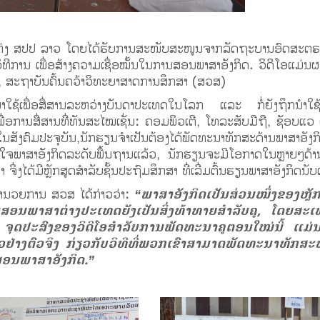
ຫ່ງ ສປປ ລາວ ໂດຍໄດ້ຮັບການສະໜັບສະໜູນຈາກລັດຖະບານອົດສະຕຣາລ
ທີການ ເພື່ອສ້າງຄວາມເຊື່ອໝັ້ນໃນການສອນພາສາອັງກິດ. ວິດີໂອແມ່ນ
, ສະຖາບັນຄົ້ນຄວ້າວິທະຍາສາດການສຶກສາ (ສວສ)
ຳໃຊ້ເພື່ອສື່ສານລະຫວ່າງບັນດາປະເທດໃນໂລກ ແລະ ກໍ່ຍັງຖຶກນຳໃຊ້ເປ
ອການສື່ສານທີ່ທັນສະໄໝເຊັ່ນ: ຄອມພິວເຕີ, ໂທລະສັບມືຖື, ຊັອບແວ ແລ
ນສັງຄົມປະຈຸບັນ,ນັກຮຽນຈຳເປັນຕ້ອງໄດ້ພັດທະນາທັກສະດ້ານພາສາອັງກິດ
ໃຈພາສາອັງກິດລະດັບພື້ນຖານແລ້ວ, ນັກຮຽນຈະມີໂອກາດໃນຫຼາຍໆດ້
ຈິ່ງໄດ້ມີຫຼັກສູດສຳລັບຊັ້ນປະຖົມສຶກສາ ທີ່ເລີ່ມຕົ້ນຮຽນພາສາອັງກິດນັບແ
ໍານວຍການ ສວສ ໄດ້ກ່າວວ່າ:
“ພາສາອັງກິດເປັນສ່ວນໜຶ່ງຂອງຫຼັ
ສອນພາສາຕ່າງປະເທດຍັງເປັນສິ່ງທ້າທາຍສຳລັບຄູ, ໂດຍສະເພ
 ຈຸດປະສົງຂອງວິດີໂອສຳລັບການພັດທະນາຄູຕອນໃໝ່ນີ້ ແມ່ນເ
ົວຢ່າງຕົວຈິງ ກ່ຽວກັບວິທີທີ່ພວກເຂົາສາມາດພັດທະນາທັກສ
ອນພາສາອັງກິດ.”