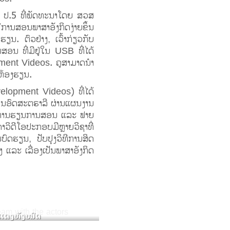
ຫາ ປ.5 ທີ່ພັດທະນາໂດຍ ສວສ
ນສອນພາສາອັງກິດງ່າຍຂຶ້ນ
ຽນ. ຕົວຢ່າງ, ເວົ້າກ່ຽວກັບ
ອນ ທີ່ມີຢູ່ໃນ USB ທີ່ໄດ້
ment Videos. ຄູສາມາດນໍາ
ຫ້ອງຮຽນ.
elopment Videos) ທີ່ໄດ້
ານອົດສະຕຣາລີ ຜ່ານແຜນງານ
ນຝຶກການຮຽນການສອນ ແລະ ຟາຍ
ວິດີໂອປະກອບມີຫຼາຍວິຊາທີ່
ມບົດຮຽນ, ປັບປຸງວິທີການສິດ
ງ ແລະ ເລື່ອງເປັນພາສາອັງກິດ
ແດງທັງໝົດ