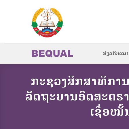
Skip
to
content
ກ່ຽວກັບແຜ
ກະຊວງສຶກສາທິການ
ລັດຖະບານອົດສະຕຣາລ
ເຊື່ອໝ