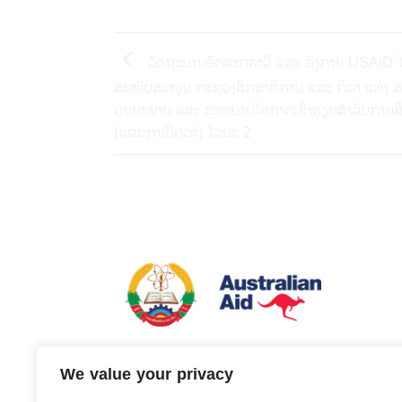
ລັດຖະບານອົດສະຕຣາລີ ແລະ ອົງການ USAID ໄດ້
ສະໜັບສະໜູນ ກະຊວງສຶກສາທິການ ແລະ ກິລາ ແຫ່ງ ສ
ຄຸນນະພາບ ແລະ ຂະຫຍາຍໂອກາດເຂົ້າຮຽນສຳລັບການສຶ
(ແຜນງານບີຄວາ) ໄລຍະ 2
ແຜນງານການປັບປຸງຄຸນນະພາບ ແລະ ຂະຫຍາຍໂອກາດເຂ
We value your privacy
ສຶກສາຂັ້ນພື້ນຖານ ໃນ ສປປ ລາວ (ບີຄວາ) ຄຸ້ມຄອງໂດ