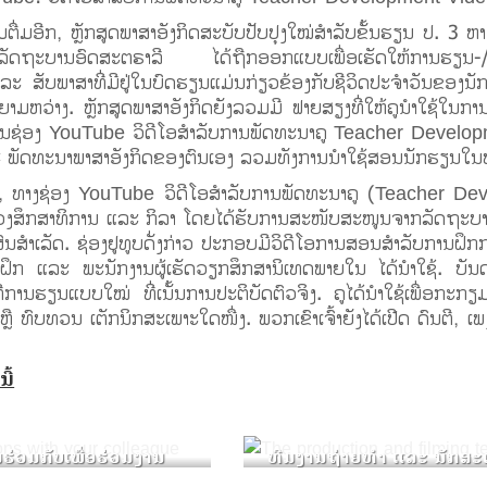
ມຕື່ມອີກ, ຫຼັກສູດພາສາອັງກິດສະບັບປັບປຸງໃໝ່ສຳລັບຂັ້ນຮຽນ ປ. 3 
ັດຖະບານອົດສະຕຣາລີ ໄດ້ຖືກອອກແບບເພື່ອເຮັດໃຫ້ການຮຽນ-/ກາ
ະ ສັບພາສາທີ່ມີຢູ່ໃນບົດຮຽນແມ່ນກ່ຽວຂ້ອງກັບຊີວິດປະຈໍາວັນຂອງນັກຮ
ຫວ່າງ. ຫຼັກສູດພາສາອັງກິດຍັງລວມມີ ຟາຍສຽງທີ່ໃຫ້ຄູນຳໃຊ້ໃນການສ
ໃນຊ່ອງ YouTube ວິດີໂອສຳລັບການພັດທະນາຄູ Teacher Develop
 ແລະ ພັດທະນາພາສາອັງກິດຂອງຕົນເອງ ລວມທັງການນຳໃຊ້ສອນນັກຮຽນໃນ
ວ, ທາງຊ່ອງ YouTube ວິດີໂອສຳລັບການພັດທະນາຄູ (Teacher Dev
ະຊວງສຶກສາທິການ ແລະ ກິລາ ໂດຍໄດ້ຮັບການສະໜັບສະໜູນຈາກລັດຖະບ
ະສົບຜົນສຳເລັດ. ຊ່ອງຢູທູບດັ່ງກ່າວ ປະກອບມີວິດີໂອການສອນສຳລັບກາ
ຄູຝຶກ ແລະ ພະນັກງານຜູ້ເຮັດວຽກສຶກສານິເທດພາຍໃນ ໄດ້ນຳໃຊ້. ບັນດາ
ີການຮຽນແບບໃໝ່ ທີ່ເນັ້ນການປະຕິບັດຕົວຈິງ. ຄູໄດ້ນຳໃຊ້ເພື່ອກະກຽ
ຫຼື ທົບທວນ ເຕັກນິກສະເພາະໃດໜື່ງ. ພວກເຂົາເຈົ້າຍັງໄດ້ເປີດ ດົນຕີ, ເພ
ີ້
ຮ່ວມກັບເພື່ອຮ່ວມງານ
ທີມງານຖ່າຍທຳ ແລະ ນັກສະ