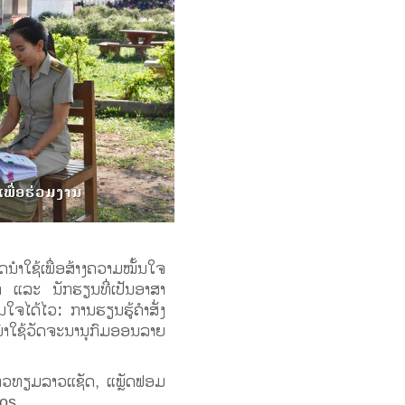
ເພື່ອຮ່ວມງານ
ດນໍາໃຊ້ເພື່ອສ້າງຄວາມໝັ້ນໃຈ
ກ ແລະ ນັກຮຽນທີ່ເປັນອາສາ
ໃຈໄດ້ໄວ: ການຮຽນຮູ້ຄໍາສັ່ງ
ນໍາໃຊ້ວັດຈະນານຸກົມອອນລາຍ
ດາວທຽມລາວແຊັດ, ແພຼັດຟອມ
os.