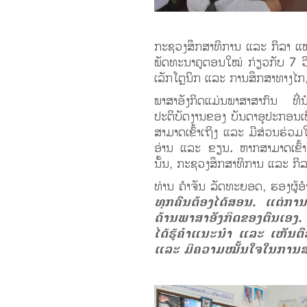
ກະຊວງສຶກສາທິການ ແລະ ກິລາ ແ
ພັດທະນາຄູຕອນໃໝ່ ກ່ຽວກັບ 7 ວິ
ເລັກໂຕຼນິກ ແລະ ການສຶກສາທາງໄກ
ພາສາອັງກິດແມ່ນພາສາສາກົນ ທີ່ນ
ປະຕິບັດງານຂອງ ບັນດາອຸປະກອນເພື່
ສາມາດເຂົ້າເຖິງ ແລະ ມີສ່ວນຮ່ວມໃ
ອ່ານ ແລະ ຂຽນ. ຫາກສາມາດເຂົ້າ
ນັ້ນ, ກະຊວງສຶກສາທິການ ແລະ ກິລາ 
ທ່ານ ຄຳຈັນ ລັດທະຍອດ, ຮອງຜູ້ອ
ທຸກຄົນຕ້ອງໄດ້ສອນ. ແຕ່ການ
ດ້ານພາສາອັງກິດຂອງຕົນເອງ.
ໄດ້ຮູ້ຄໍາແນະນໍາ ແລະ ເຫັນຕ
ແລະ ມີຄວາມໝັ້ນໃຈໃນການສ