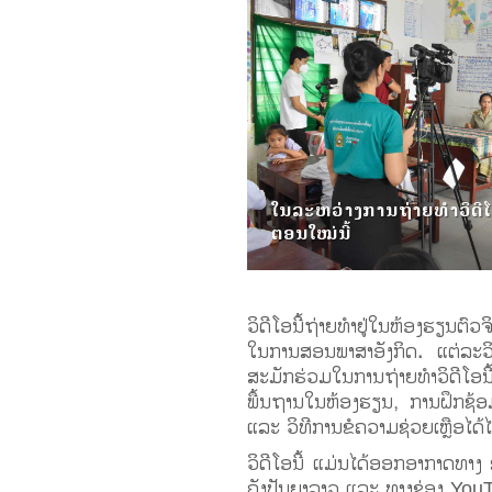
ໃນລະຫວ່າງການຖ່າຍທຳວິດີ
ຕອນໃໝ່ນີ້
ວິດີໂອນີ້ຖ່າຍທຳຢູ່ໃນຫ້ອງຮຽນຕົວ
ໃນການສອນພາສາອັງກິດ. ແຕ່ລະວິ
ສະມັກຮ່ວມໃນການຖ່າຍທຳວິດີໂອນີ້
ພື້ນຖານໃນຫ້ອງຮຽນ, ການຝຶກຊ້ອມບ
ແລະ ວິທີການຂໍຄວາມຊ່ວຍເຫຼືອໄດ້
ວິດີໂອນີ້ ແມ່ນໄດ້ອອກອາກາດທ
ຄັງປັນຍາລາວ ແລະ ທາງຊ່ອງ Yo