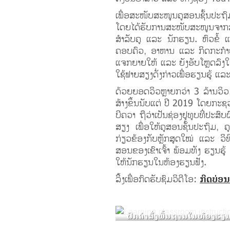
ເພື່ອສະໜັບສະໜູນຄູສອນຊັ້ນປະຖົ
ໂດຍໄດ້ຮັບການສະໜັບສະໜູນຈາກລ
ສຳລັບຄູ ແລະ ນັກຮຽນ. ຫົວຂໍ້ ແລ
ຄອບຄົວ, ອາຫານ ແລະ ກິດກະກຳຍາມ
ແຈກຍາຍໃຫ້ ແລະ ຍັງອັບໂຫຼດລົງ
ໃຊ້ຟາຍສຽງດັ່ງກ່າວເພື່ອຮຽນຮູ້
ດ້ວຍຍອດວິວຫຼາຍກວ່າ 3 ລ້ານວິ
ສ້າງຂຶ້ນນັບແຕ່ ປີ 2019 ໂດຍກ
ບີຄວາ ຖືວ່າເປັນຊ່ອງຢູທູບທີ່ປ
ສຽງ ເພື່ອໃຫ້ຄູສອນຊັ້ນປະຖົມ, 
ກ່ຽວຂ້ອງກັບຫຼັກສູດໃໝ່ ແລະ ວິທ
ສອນຂອງເຂົາເຈົ້າ ພ້ອມທັງ ຮຽນຮູ້ 
ໃຫ້ນັກຮຽນໃນຫ້ອງຮຽນຟັງ.
ລິ້ງເພື່ອກົດຮັບຊົມວິດີໂອ:
ກົດບ່ອນນ
ຝຶກຄຳສັ່ງພື້ນຖານໃນຫ້ອງຮຽນ