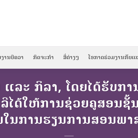
ນງານບີຄວາ
ກິດຈະກຳ
ສື່ຕ່າງໆ
ໂອກາດຮ່ວມງານກັບແ
 ແລະ ກິລາ, ໂດຍໄດ້ຮັບ
ີໄດ້ໃຫ້ການຊ່ວຍຄູສອນຊັ້ນ
ັ້ນໃນການຮຽນການສອນພາສ