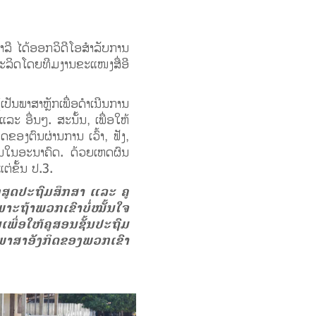
ີ ໄດ້ອອກວິດີໂອສຳລັບການ
ຜະລິດໂດຍທີມງານຂະແໜງສື່ອີ
ັນພາສາຫຼັກເພື່ອດຳເນີນການ
ະ ອື່ນໆ. ສະນັ້ນ, ເພື່ອໃຫ້
ຂອງຕົນຜ່ານການ ເວົ້າ, ຟັງ,
ານໃນອະນາຄົດ. ດ້ວຍເຫດຜົນ
ຕ່ຂັ້ນ ປ.3.
ກສູດປະຖົມສຶກສາ ແລະ ຄູ
າະຖ້າພວກເຂົາບໍ່ໝັ້ນໃຈ
ພື່ອໃຫ້ຄູສອນຊັ້ນປະຖົມ
ະພາສາອັງກິດຂອງພວກເຂົາ