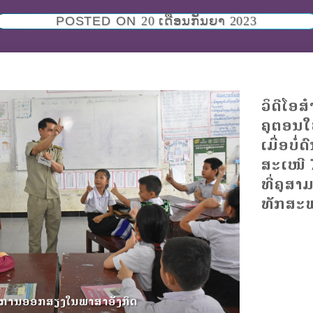
POSTED ON
20 ເດືອນກັນຍາ 2023
ວິດີໂອ
ຄູຕອນໃ
ເມື່ອບໍ່ດ
ສະເໜີ 
ທີ່ຄູສາ
ທັກສະພ
ນການອອກສຽງໃນພາສາອັງກິດ