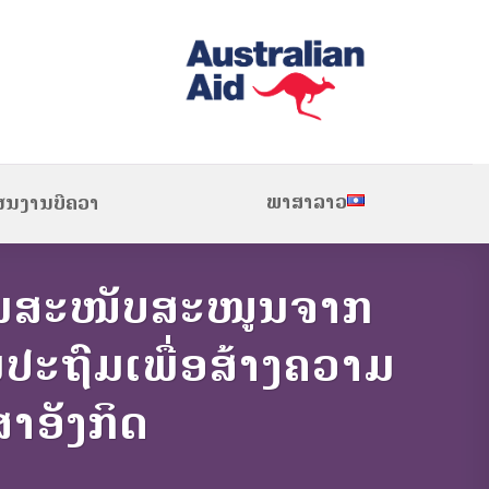
ພາສາລາວ
ຜນງານບີຄວາ
ການສະໜັບສະໜູນຈາກ
ປະຖົມເພື່ອສ້າງຄວາມ
າອັງກິດ