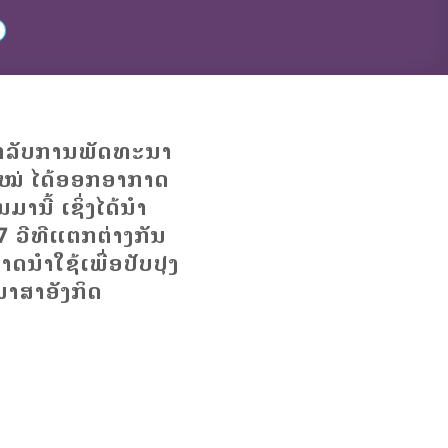
ສຳລັບການພັດທະນາ
ໝ່ ໄດ້ອອກອາກາດ
ົນມານີ້ ເຊິ່ງໄດ້ນຳ
7 ວີທີແຕກຕ່າງກັນ
ມາດນໍາໃຊ້ເພື່ອປັບປຸງ
າສາອັງກິດ