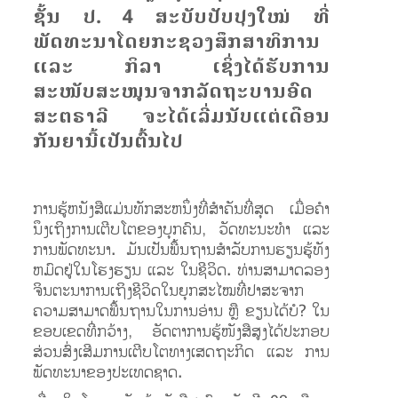
ຊັ້ນ ປ. 4 ສະບັບປັບປຸງໃໝ່ ທີ່
ພັດທະນາໂດຍກະຊວງສຶກສາທິການ
ແລະ ກິລາ ເຊິ່ງໄດ້ຮັບການ
ສະໜັບສະໜູນຈາກລັດຖະບານອົດ
ສະຕຣາລີ ຈະໄດ້ເລີ່ມນັບແຕ່ເດືອນ
ກັນຍານີ້ເປັນຕົ້ນໄປ
ການຮູ້ຫນັງສືແມ່ນທັກສະຫນຶ່ງທີ່ສໍາຄັນທີ່ສຸດ ເມື່ອຄຳ
ນຶງເຖິງການເຕີບໂຕຂອງບຸກຄົນ, ວັດທະນະທໍາ ແລະ
ການພັດທະນາ. ມັນເປັນພື້ນຖານສໍາລັບການຮຽນຮູ້ທັງ
ຫມົດຢູ່ໃນໂຮງຮຽນ ແລະ ໃນຊີວິດ. ທ່ານສາມາດລອງ
ຈິນຕະນາການເຖິງຊີວິດໃນຍຸກສະໄໝທີ່ປາສະຈາກ
ຄວາມສາມາດພື້ນຖານໃນການອ່ານ ຫຼື ຂຽນໄດ້ບໍ? ​ໃນ​
ຂອບ​ເຂດ​ທີ່ກວ້າງ​, ອັດຕາ​ການ​ຮູ້​ໜັງສື​ສູງ​ໄດ້​ປະກອບ
ສ່ວນສົ່ງເສີມການ​ເຕີບ​ໂຕ​ທາງເສດຖະກິດ ​ແລະ ການ
ພັດທະນາຂອງ​ປະ​ເທດ​ຊາດ.