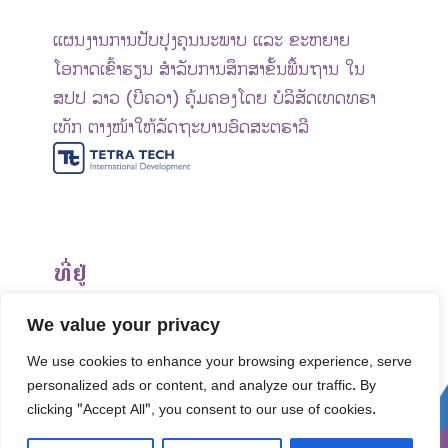
ແຜນງານການປັບປຸງຄຸນນະພາບ ແລະ ຂະຫຍາຍ
ໂອກາດເຂົ້າຮຽນ ສຳລັບການສຶກສາຂັ້ນພື້ນຖານ ໃນ
ສປປ ລາວ (ບີຄວາ) ຄຸ້ມຄອງໂດຍ ບໍລິສັດເທດທຣາ
ເທັກ ຕາງໜ້າໃຫ້ລັດຖະບານອົດສະຕຣາລີ
ທີ່ຢູ່
ກະຊວງສຶກສາທິການ ແລະ ກິລາ
We value your privacy
ເລກທີ 1, ຖະໜົນລ້ານຊ້າງ, ນະຄອນຫຼວງວຽງຈັນ
We use cookies to enhance your browsing experience, serve
ສາທາລະນະລັດ ປະຊາທິປະໄຕ ປະຊາຊົນລາວ
personalized ads or content, and analyze our traffic. By
ໂທລະສັບ: +856-30 5412422
clicking "Accept All", you consent to our use of cookies.
ອີເມວ:
info@bequal-laos.org