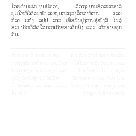
ໂດຍຜ່ານແຜນງານບີຄວາ, ລັດຖະບານອົດສະຕຣາລີ
ພູມໃຈທີ່ໄດ້ສະໜັບສະໜູນກະຊວງສຶກສາທິການ ແລະ
ກິລາ ແຫ່ງ ສປປ ລາວ ເພື່ອປັບປຸງການຮູ້ໜັງສື ໄປສູ່
ອະນາຄົດທີ່ສົດໃສກວ່າເກົ່າຂອງເດັກຍິງ ແລະ ເດັກຊາຍທຸກ
ຄົນ.
ອົດສະຕຣາລີ ສະໜັບສະໜູນ
ການຊ່ວຍເຫຼືອນັກຮຽນຊົນເຜົ່າ:
ກະຊວງສຶກສາທິການ ແລະ ກິລາ
ວິດີໂອການພັດທະນາຄູ ຕອນ
ໃນການຂຽນປຶ້ມແບບຮຽນ ແລະ
ໃໝ່ ທີ່ຜະລິດໂດຍ ກະຊວງ
ຄູ່ມືຄູ ສຳລັບຫຼັກສູດໃໝ່ວິຊາ
ສຶກສາທິການ ແລະ ກິລາ ໂດຍ
ວິທະຍາສາດ ແລະ ສິ່ງແວດລ້ອມ
ໄດ້ຮັບການສະໜັບສະໜູນຈາກ
ຊັ້ນ ປ.5
ລັດຖະບານອົດສະຕຣາລີ