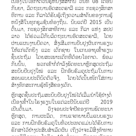
ເນື່ອງໃນ​ໂອກາດວັນ​​ຮູ້​ຫນັງ​ສື​ສາ​ກົນ ວັນທີ 08 ເດືອນ
ກັນຍາ, ລັດຖະບານອົດ​ສະ​ຕຣາ​ລີ​ ແລະ​ ກະ​ຊວງ​ສຶກ​ສາ​
ທິ​ການ​ ແລະ ​ກິ​ລາ​ໄດ້​ຮັບ​ຮູ້​ເຖິງຄວາມ​ສໍາ​ຄັນ​ຂອງ​ການ​ຮູ້​
ຫນັງ​ສື​ໃນ​ທຸກ​ຊຸມ​ຊົນ​ທ້ອງ​ຖິ່ນ. ນັບແຕ່ປີ 2015 ເປັນ
ຕົ້ນມາ, ກະຊວງສຶກສາທິການ ແລະ ກິລາ ແຫ່ງ ສປປ
ລາວ ໄດ້ຮ່ວມມືກັບລັດຖະບານອົດສະຕຣາລີ, ໂດຍ
ຜ່ານແຜນງານບີຄວາ, ສົ່ງເສີມການປັບປຸງຜົນການຮຽນ
ໃຫ້ແກ່ເດັກຍິງ ແລະ ເດັກຊາຍ ໃນເກນອາຍຸເຂົ້າຮຽນ
ຊັ້ນປະຖົມ ໂດຍສະເພາະເດັກທີ່ດ້ອຍໂອກາດ. ພ້ອມ​
ກັນ​ນັ້ນ, ພວກ​ເຂົາກໍ່ກຳລັງ​​​ພັດທະນາ​ຫຼັກສູດ​ປະຖົມ​
ສະບັບປັບປຸງ​ໃໝ່ ​ແລະ ຝຶກ​ອົບຮົມ​ຄູ​ປະຖົມ​ໃນ​ການ​
ສອນ​ແບບ​ປະຕິບັດຕົວຈິງ, ​ໂດຍໄດ້ເນັ້ນໜັກໃສ່ການ​
ສ້າງ​ທັກ​ສະ​ການ​ຮູ້​ໜັງສື​ຂອງ​ເດັກ.
ຫຼັກສູດຊັ້ນປະຖົມສະບັບປັບປຸງໃໝ່ໄດ້ເລີ່ມນຳໃຊ້ຢ່າງຕໍ່
ເນືອງເຂົ້າໃນໂຮງຮຽນໃນແຕ່ລະປີນັບແຕ່ປີ 2019
ເປັນຕົ້ນມາ. ວົງຈອນປະຈຳປີຂອງການພັດທະນາ
ຫຼັກສູດ, ການຜະລິດ, ການແຈກຍາຍປຶ້ມແບບຮຽນ
ແລະ ການຝຶກອົບຮົມຄູໃນທົ່ວປະເທດແມ່ນໄດ້ຮັບການ
ຮັກສາໄວ້ຢ່າງປະສົບສຳເລັດຜົນ ເຖິງວ່າຈະມີສິ່ງທ້າທາຍ