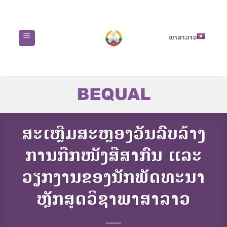
Skip
to
content
ພາສາລາວ
ສະເຫຼີມສະຫຼອງວັນລົບລ້າງ
ການກືກໜັງສືສາກົນ ແລະ
ວຽກງານຂອງນັກພັດທະນາ
ຫຼັກສູດວິຊາພາສາລາວ