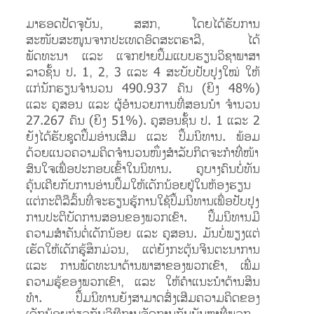
ມາຮອດປັດຈຸບັນ, ສສກ, ໂດຍໄດ້ຮັບການ
ສະໜັບສະໜູນຈາກປະເທດອົດສະຕຣາລີ, ໄດ້
ພັດທະນາ ແລະ ແຈກຢາຍປຶ້ມແບບຮຽນວິຊາພາສາ
ລາວຊັ້ນ ປ. 1, 2, 3 ແລະ 4 ສະບັບປັບປຸງໃໝ່ ໃຫ້
ແກ່ນັກຮຽນຈຳນວນ 490.937 ຄົນ (ຍິງ 48%)
ແລະ ຄູສອນ ແລະ ຜູ້ອຳນວຍການທີ່ສອນນຳ ຈຳນວນ
27.267 ຄົນ (ຍິງ 51%). ຄູສອນຊັ້ນ ປ. 1 ແລະ 2
ຍັງໄດ້ຮັບຊຸດປຶ້ມອ່ານເສີມ ແລະ ປຶ້ມນິທານ. ພ້ອມ
ດ້ວຍແນວຄວາມຄິດຈຳນວນໜຶ່ງສຳລັບກິດຈະກຳທີ່ໜ້າ
ສົນໃຈເພື່ອປະກອບເຂົ້າໃນນິທານ. ຄູບາງຄົນບໍ່ທັນ
ຄຸ້ນເຄີຍກັບການອ່ານປຶ້ມໃຫ້ເດັກນ້ອຍຢູ່ໃນຫ້ອງຮຽນ
ແຕ່ກະຕືລືລົ້ນທີ່ຈະຮຽນຮູ້ການໃຊ້ປຶ້ມນິທານເພື່ອປັບປຸງ
ການປະຕິບັດການສອນຂອງພວກເຂົາ. ປຶ້ມນິທານມີ
ຄວາມສຳຄັນຕໍ່ເດັກນ້ອຍ ແລະ ຄູສອນ. ມັນບໍ່ພຽງແຕ່
ເຮັດໃຫ້ເດັກຮູ້ສຶກມ່ວນ, ແຕ່ຍັງກະຕຸ້ນຈິນຕະນາການ
ແລະ ການພັດທະນາດ້ານພາສາຂອງພວກເຂົາ, ເພີ່ມ
ຄວາມຮູ້ຂອງພວກເຂົາ, ແລະ ໃຫ້ຄໍາແນະນໍາດ້ານສິນ
ທໍາ. ປຶ້ມນິທານຍັງສາມາດສົ່ງເສີມຄວາມຄິດຂອງ