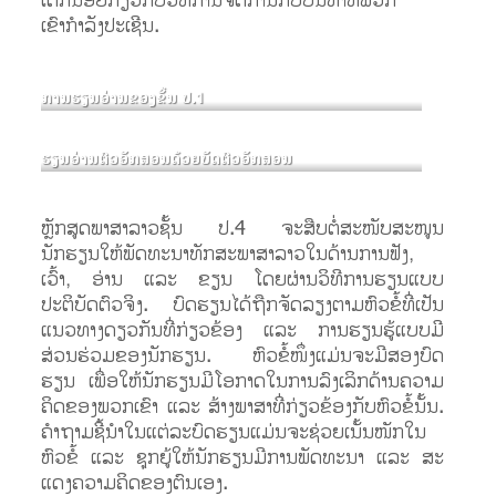
ເດັກນ້ອຍກ່ຽວກັບວິທີການຈັດການກັບບັນຫາທີ່ພວກ
ເຂົາກໍາລັງປະເຊີນ.
ການຮຽນອ່ານຂອງຂັ້ນ ປ.1
ຮຽນອ່ານຕົວອັກສອນດ້ວຍບັດຕົວອັກສອນ
ຫຼັກສູດພາສາລາວຊັ້ນ ປ.4 ຈະສືບຕໍ່ສະໜັບສະໜູນ
ນັກຮຽນໃຫ້ພັດທະນາທັກສະພາສາລາວໃນດ້ານການຟັງ,
ເວົ້າ, ອ່ານ ແລະ ຂຽນ ໂດຍຜ່ານວິທີການຮຽນແບບ
ປະຕິບັດຕົວຈິງ. ບົດຮຽນໄດ້ຖືກຈັດລຽງຕາມຫົວຂໍ້ທີ່ເປັນ
ແນວທາງດຽວກັນທີ່ກ່ຽວຂ້ອງ ແລະ ການຮຽນຮູ້ແບບມີ
ສ່ວນຮ່ວມຂອງນັກຮຽນ. ຫົວ​ຂໍ້​ໜຶ່ງ​ແມ່ນ​ຈະມີ​ສອງ​ບົດ​
ຮຽນ ເພື່ອ​ໃຫ້​ນັກ​ຮຽນ​ມີ​ໂອ​ກາດ​ໃນ​ການ​ລົງ​ເລິກ​ດ້ານຄວາມ​
ຄິດ​ຂອງ​ພວກເຂົາ​ ແລະ ​ສ້າງ​ພາ​ສາ​ທີ່​ກ່ຽວ​ຂ້ອງ​ກັບ​ຫົວ​ຂໍ້ນັ້ນ.
ຄໍາ​ຖາມ​ຊີ້​ນໍາ​ໃນ​ແຕ່​ລະ​ບົດ​ຮຽນ​ແມ່ນຈະຊ່ວຍເນັ້ນໜັກ​ໃນ​
ຫົວ​ຂໍ້​ ແລະ​ ຊຸກ​ຍູ້​ໃຫ້​ນັກ​ຮຽນມີການ​ພັດ​ທະ​ນາ​ ແລະ ​ສະ​
ແດງ​ຄວາມ​ຄິດ​ຂອງ​ຕົນ​ເອງ​.