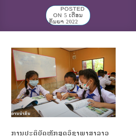
POSTED
ON
5 ເດືອນ
ກັນຍາ 2022
ອ່ານນຳກັນ
ການປະຕິບັດຫຼັກສູດວິຊາພາສາລາວ