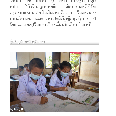
ຈາກວິກິດການ ໂຄວິດ 19 ກໍ່ຕາມ. ນັກຂຽນຫຼັກສູດ
ສສກ ໄດ້ເຮັດວຽກຢ່າງໜັກ ເພື່ອຊອກຫາວິທີໃຫ້
ວຽກງານສາມາດດຳເນີນມີຄວາມຄືບໜ້າ ໃນທາມກາງ
ການລັອກດາວ ແລະ ການ​ປະຕິບັດຫຼັກສູດຊັ້ນ ປ. 4
ໃໝ່ ແມ່ນຈະຢູ່ໃນແຜນທີ່ຈະເລີ່ມຕົ້ນເດືອນກັນຍານີ້.
ຊົ່ວໂມງອ່ານເລື່ອງນິທານ
ຮຽນຂຽນ