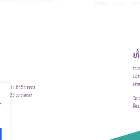
ທິການ ແລະ ກິລາ ແລະ ໄດ້ຮັບການ
ສຶກສາຮຽນຮ່ວມ ຜ່ານທາງ
ທີ່
ກະຊ
ເລກ
ສາ
ົ້າຮຽນ ສຳລັບການ
ຍ ບໍລິສັດເທດທຣາ
ໂທ
e
ອີເ