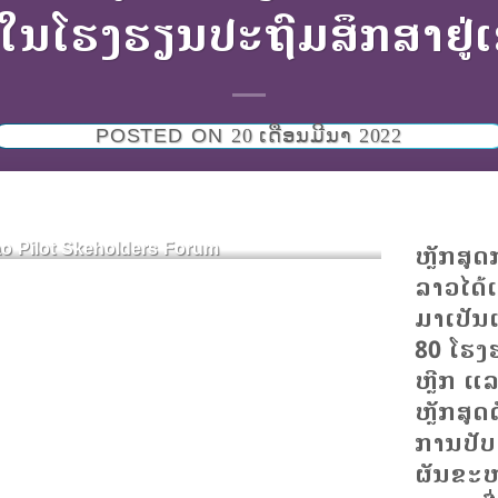
ໃນໂຮງຮຽນປະຖົມສຶກສາຢູ່
POSTED ON
20 ເດືອນມີນາ 2022
o Pilot Skeholders Forum
ຫຼັກສູດ
ລາວໄດ້
ມາເປັນ
80 ໂຮງຮ
ຫຼີກ ແລ
ຫຼັກສູດ
ການປັບ
ຜັນຂະ