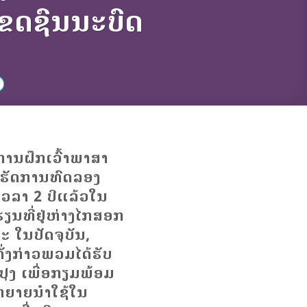
ເຂດຊົນນະບົດ
ການຝຶກເວົ້າພາສາ
ເຮັດການທົດລອງ
ເວລາ 2 ປີແລ້ວໃນ
ຽນທີ່ຢູ່ຫ່າງໄກສອກ
ະ ໃນປັດຈຸບັນ,
ດັ່ງກ່າວພວມໄດ້ຮັບ
ປຸງ ເພື່ອກຽມພ້ອມ
ຫຍາຍນຳໃຊ້ໃນ