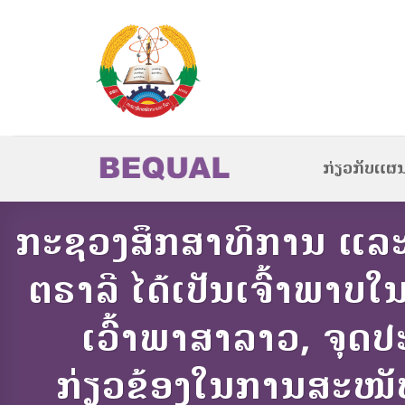
Skip
to
content
ກ່ຽວກັບແຜ
ກະຊວງສຶກສາທິການ ແລ
ຕຣາລີ ໄດ້ເປັນເຈົ້າພາ
ເວົ້າພາສາລາວ, ຈຸດປ
ກ່ຽວຂ້ອງໃນການສະໜັບສະ