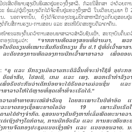
ີປະສິດທິພາບສູງເປັນພິເສດຢູ່ແຂວງຜົ້ງສາລີ. ກໍລະນີສຶກສາ ວ່າດ້ວຍ
ໍ່ແມ່/ຜູ້ເບິ່ງແຍງເດັກໄດ້ຈັດຂຶ້ນຢູ່ແຂວງຜົ້ງສາລີ ໃນເດືອນກຸມພາ ປີ 
ດີຂຶ້ນ. ນອກຈາກນັ້ນ, ຍັງໄດ້ຈັດກອງປະຊຸມປຶກສາຫາລືກ່ຽວກັບຄູສອນຢ
ມອງຕໍ່ກັບສື່ການຮຽນ-ການສອນ ແລະ ສະເໜີບົດສະຫຼຸບຕີລາຄາຄືນ.
ວໜ້າຂະແໜງຄົ້ນຄວ້າການສອນພາສາລາວສຳລັບຊົນເຜົ່າ, ສະຖາບັນຄົ້ນຄ
ນໃນກອງປະຊຸມວ່າ:
“ຈາກການທົດລອງສອນທີ່ຜ່ານມາ, ພວກເຮົາເ
ນບົດຮຽນທີ່ເໝາະສົມກັບນັກຮຽນ ຂັ້ນ ປ.1 ຜູ້ທີ່ບໍ່ເວົ້າພາ
ະ ລະດັບຂອງການທົດລອງການຝຶກເວົ້າພາສາລາວ ເພື່ອຕອບຮ
່າ:
“ຄູ ແລະ ນັກຮຽນມີຄວາມກະຕືລືລົ້ນທີ່ຈະນໍາໃຊ້ສື່ ອຸ
ນ: ບັດຄຳສັບ, ໂປສເຕີ, ເກມ ແລະ ເພງ. ພວກເຮົາກຳລັງວ
້ ເພື່ອຮັບປະກັນວ່າເດັກນ້ອຍຈະໄດ້ຮັບຄວາມມ່ວນຊື່ນ ແລ
າວໃຫ້ໄດ້ຫຼາຍທີ່ສຸດເທົ່າທີ່ຈະເຮັດໄດ້.”
ີຄວາມທ້າທາຍສະເໝີສຳລັບຄູ ໂດຍສະເພາະໃນປີທຳອິດ ແລະ 
ກັບການລະບາດຂອງເຊື້ອພະຍາດໂຄວິດ 19 ເພາະມັນເຮັດ
ໄດ້ຢ່າງຈຳກັດ. ຄູສອນບາງຄົນຍັງຫາກໍ່ເລີ່ມພັດທະນາຄວາມ
ຕ່ເຖິງຢ່າງໃດກໍຕາມ, ການຝຶກອົບຮົມ ແລະ ການສະໜັບສະໜູນ
ທັງການຈັດກອງປະຊຸມແບບເຊິ່ງໜ້າ ແລະ ແບບອອນລາຍ. ນອກນ