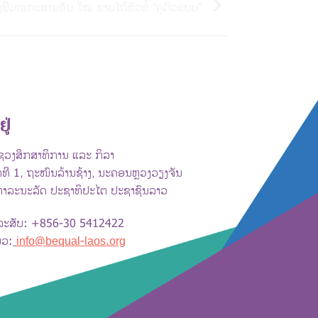
ຟີມເອກະສານອັນ ໃໝ່ ພາຍໄຕ້ຫົວຂໍ້ “ຄູຕົວແບບ”
ຢູ່
ວງສຶກສາທິການ ແລະ ກິລາ
ທີ 1, ຖະໜົນລ້ານຊ້າງ, ນະຄອນຫຼວງວຽງຈັນ
ທາລະນະລັດ ປະຊາທິປະໄຕ ປະຊາຊົນລາວ
ລະສັບ: +856-30 5412422
ມວ:
info@bequal-laos.org