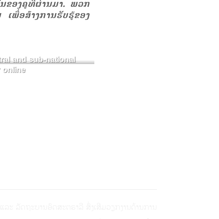
ເຫັນຂອງຄູທີ່ຜ່ານມາ. ພວກ
ເພື່ອສ້າງການຮັບຮູ້ຂອງ
ral and sub-national
r online
ແລະ ລັດຖະບານອົດສະຕຣາລີ ສົ່ງເສີມວຽກງານດ້ານການ