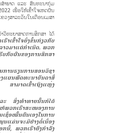
ການສໍາພາດ ແລະ ສົນທະນາກຸ່ມ
2022 ເພື່ອໃຫ້ເຂົ້າໃຈເຫດຜົນ
ູ່ແຂວງສາລະວັນໃນເດືອນເມສາ
ວ້າວິທະຍາສາດການສຶກສາ ໄດ້
ຂົ້າໃຈຍິ່ງຂຶ້ນກ່ຽວກັບ
ສາລາວມາແຕ່ກໍາເນີດ. ພວກ
ັບກັບຜົນຂອງການສຶກສາ
ປະກອນການຮຽນການສອນວິຊາ
າງແຜນພັດທະນາບັນດາສື່
ະ ສາມາດເຂົ້າເຖິງແຫຼ່ງ
ສິ່ງທ້າທາຍນັ້ນກໍໄດ້
ໃຫ້ພວກເຮົາສະໜອງການ
ເຊື່ອໝັ້ນຕົນເອງໃນການ
ແມ່ນຈະມີຢ່າງຕໍ່ເນື່ອງ
ີ້, ພວກເຮົາຍັງກໍາລັງ