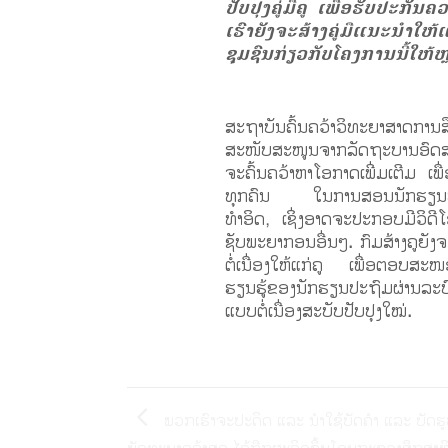
ປັບປຸງຄູ່ມືຄູ ເພື່ອຮັບປະກັນ
ເຮົາຍັງຈະສ້າງຄູ່ມືແນະນໍາໃ
ຊຸມຊົນກ່ຽວກັບໂຄງການນີ້ໃຫ້ຫຼ
ສະຖາບັນຄົ້ນຄວ້າວິທະຍາສາດ
ສະໜັບສະໜູນຈາກລັດຖະບານອົດສ
ຈະຄົ້ນຄວ້າຫາໂອກາດເພີ່ມເຕີມ ເພ
ທຸກຄົນ ໃນການສອນນັກຮຽນທີ່ບໍ່
ທຳອິດ, ເຊິ່ງອາດຈະປະກອບມີວິດ
ຊັບພະຍາກອນອື່ນໆ. ກົມສ້າງຄູຍັງຈະ
ຕໍ່ເນື່ອງໃຫ້ແກ່ຄູ ເພື່ອຕອບສະໜ
ຮຽນຮູ້ຂອງນັກຮຽນປະຖົມຜ່ານລະບ
ແບບຕໍ່ເນື່ອງສະບັບປັບປຸງໃໝ່.
ພວກເຮົາຈະປະດິດ ແລະ ນໍາໃຊ້ບັດຄໍາ ແລະ ບັດຮ