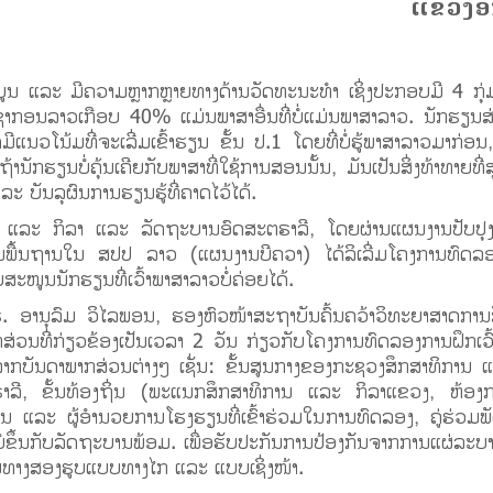
ແຂວງອື່
ູນ ແລະ ມີຄວາມຫຼາກຫຼາຍທາງດ້ານວັດທະນະທໍາ ເຊິ່ງປະກອບມີ 4 ກຸ່ມຊົ
າກອນລາວເກືອບ 40% ແມ່ນພາສາອື່ນທີ່ບໍ່ແມ່ນພາສາລາວ. ນັກຮຽນສ່
ນວໂນ້ມທີ່ຈະເລີ່ມເຂົ້າຮຽນ ຂັ້ນ ປ.1 ໂດຍທີ່ບໍ່ຮູ້ພາສາລາວມາກ່ອນ, ເ
ກຮຽນບໍ່ຄຸ້ນເຄີຍກັບພາສາທີ່ໃຊ້ການສອນນັ້ນ, ມັນເປັນສິ່ງທ້າທາຍທີ່ສຸ
ລະ ບັນລຸຜົນການຮຽນຮູ້ທີ່ຄາດໄວ້ໄດ້.
 ແລະ ກິລາ ແລະ ລັດຖະບານອົດສະຕຣາລີ, ໂດຍຜ່ານແຜນງານປັບປ
ັ້ນພື້ນຖານໃນ ສປປ ລາວ (ແຜນງານບີຄວາ) ໄດ້ລິເລີ່ມໂຄງການທົດລອງ
ໜູນນັກຮຽນທີ່ເວົ້າພາສາລາວບໍ່ຄ່ອຍໄດ້.
 ອານຸລົມ ວິໄລພອນ, ຮອງຫົວໜ້າສະຖາບັນຄົ້ນຄວ້າວິທະຍາສາດການ
ສ່ວນທີ່ກ່ຽວຂ້ອງເປັນເວລາ 2 ວັນ ກ່ຽວກັບໂຄງການທົດລອງການຝຶກເວົ
າຈາກບັນດາພາກສ່ວນຕ່າງໆ ເຊັ່ນ: ຂັ້ນສູນກາງຂອງກະຊວງສຶກສາທິການ ແ
າລີ, ຂັ້ນທ້ອງຖິ່ນ (ພະແນກສຶກສາທິການ ແລະ ກິລາແຂວງ, ຫ້ອງກ
ນ ແລະ ຜູ້ອໍານວຍການໂຮງຮຽນທີ່ເຂົ້າຮ່ວມໃນການທົດລອງ, ຄູ່ຮ່ວມພັ
ີ່ບໍ່ຂຶ້ນກັບລັດຖະບານພ້ອມ. ເພື່ອຮັບປະກັນການປ້ອງກັນຈາກການແຜ່ລ
ມຜ່ານທາງສອງຮູບແບບທາງໄກ ແລະ ແບບເຊິ່ງໜ້າ.