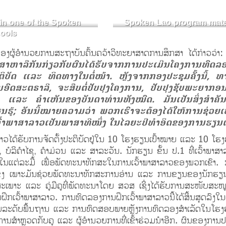
in one of the Spoken
Spoken Lao program mate
hools
ອງຜູ້ອຳນວຍການສະຖາບັນຄົ້ນຄວ້າວິທະຍາສາດການສຶກສາ ໄດ້ກ່າວວ່າ
ສາຫາລືກັນກ່ຽວກັບຜົນໄດ້ຮັບຈາກການປະເມີນໂຄງການທົດລອ
ຕິບັດ ແລະ ທິດທາງໃນຕໍ່ໜ້າ. ຫຼັງຈາກກອງປະຊຸມຄັ້ງນີ້,
ດສະຕຣາລີ, ຈະສືບຕໍ່ປັບປຸງໂຄງການ, ປັບປຸງຊັບພະຍາກອ
ົມ ແລະ ຄໍາເຫັນຂອງບັນດາທ່ານທັງໝົດ. ມັນເປັນສິ່ງສໍາຄັນທ
ຮູ້; ອັນນີ້ໝາຍຄວາມວ່າ ພວກເຮົາຈະຕ້ອງໄດ້ໃຫ້ການຊ່ວຍເ
ເວົ້າພາສາລາວເປັນພາສາທີໜຶ່ງ ໃນໄລຍະປີທຳອິດຂອງການຮຽນເຂົ
ລາວໄດ້ຮັບການຈັດຕັ້ງປະຕິບັດຢູ່ໃນ 10 ໂຮງຮຽນເປົ້າໝາຍ ແລະ 10 
ີ, ບໍລິຄໍາໄຊ, ຄໍາມ່ວນ ແລະ ສາລະວັນ. ນັກຮຽນ ຂັ້ນ ປ.1 ທີ່ເວົ້າພາ
ແຕ່ລະມື້ ເພື່ອພັດທະນາທັກສະໃນການເວົ້າພາສາລາວຂອງພວກເຂົາ. ກ
້ມແຂງ ເພາະມັນຊ່ວຍພັດທະນາທັກສະການອ່ານ ແລະ ການຂຽນຂອງນັກຮຽນໄ
ສະເພາະ ແລະ ຄູ່ມືຄູທີ່ພັດທະນາໂດຍ ສວສ ເຊິ່ງໄດ້ຮັບການສະໜັບສະ
ຶກເວົ້າພາສາລາວ. ການທົດລອງການຝຶກເວົ້າພາສາລາວນີ້ໄດ້ສິ້ນສຸດລົງ
ບລະດັບພື້ນຖານ ແລະ ການທົດສອບພາຍຫຼັງການທົດລອງສໍາເລັດໃນໂຮ
ການສໍາຫຼວດກັບຄູ ແລະ ຜູ້ອໍານວຍການທີ່ເຂົ້າຮ່ວມນໍາອີກ. ຜົນຂອງການ