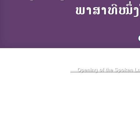
ພາສາທີໜຶ່ງ
Opening of the Spoken La