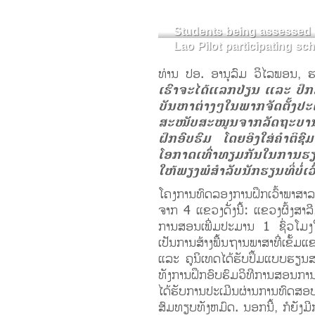
Students being assessed 
Lao Pilot participating sc
ທ່ານ ປອ. ອານຸລົມ ວິໄລພອນ, ຮ
ເຮົາຈະໄດ້ແລກປ່ຽນ ແລະ ປຶກ
ບັນຫາຕ່າງໆໃນພາກຈັດຕັ້ງປະ
ສະໜັບສະໜູນຈາກລັດຖະບານອົ
ຝຶກອົບຮົມ ໂດຍອີງໃສ່ຄໍາຕິຊ
ໂອກາດເທົ່າທຽມກັນໃນການຮຽນ
ໃຫ້ພຽງພໍສໍາລັບນັກຮຽນທີ່ບໍ່
ໂຄງການທົດລອງການຝຶກເວົ້າພາສາ
ຈາກ 4 ແຂວງດັ່ງນີ້: ແຂວງຜົ້ງສາລ
ການສອນເພີ່ມປະມານ 1 ຊົ່ວໂມງໃນ
ເປັນການສ້າງພື້ນຖານພາສາທີ່ເຂັ
ແລະ ຄູນິເທດໄດ້ຮັບປຶ້ມແບບຮຽນ
ທັງການຝຶກອົບຮົມວິທີການສອນການຝ
ໄດ້ຮັບການປະເມີນຜ່ານການທົດສອ
ສົມທຽບທັງຫມົດ. ນອກນີ້, ກໍຍັງມີ