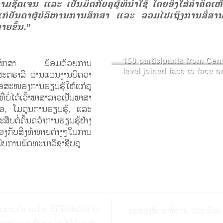
ຄວາມຊັດເຈນ ແລະ ເປັນມິດກັບຄູຜູ້ທີ່ນຳໃຊ້ ໂດຍອີງໃສ່ຄໍາຄິດ
ຫ້ແກ່ບັນດາຜູ້ບໍລິຫານການສຶກສາ ແລະ ລວມໄປເຖິງການສື່ສານ 
າຍຂຶ້ນ.”
150 participants from Cent
ການສຶກສາ ພ້ອມດ້ວຍການ
level joined face to face o
ະຕຣາລີ ຜ່ານແຜນງານບີຄວາ
ື່ອສະໜອງການຮຽນຮູ້ໃຫ້ແກ່ຄູ
ໄດ້ເວົ້າພາສາລາວເປັນພາສາ
ີໂອ, ໂມດູນການຮຽນຮູ້, ແລະ
ສືບຕໍ່ຄົ້ນຄວ້າການຮຽນຮູ້ຢ່າງ
ອງກັບສິ່ງທ້າທາຍຕ່າງໆໃນການ
ົບການພັດທະນາວິຊາຊີບຄູ
ູບພາບຄືແນວໃດ: ວິດີໂອສໍາລັບການ
ກະຊວງສຶກສາທິການ ແລະ ກິລາ 