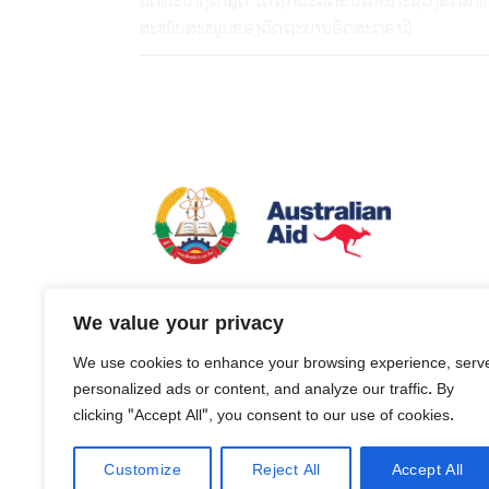
ພັດທະນາຄູລ້າສຸດ ໄດ້ຖືກຜະລິດຂຶ້ນໂດຍກະຊວງສຶກສາ
ສະໜັບສະໜູນຂອງລັດຖະບານອົດສະຕຣາລີ
ແຜນງານການປັບປຸງຄຸນນະພາບ ແລະ ຂະຫຍາຍໂອກາດເຂ
We value your privacy
ສຶກສາຂັ້ນພື້ນຖານ ໃນ ສປປ ລາວ (ບີຄວາ) ຄຸ້ມຄອງໂດ
ເທັກ ຕາງໜ້າໃຫ້ລັດຖະບານອົດສະຕຣາລີ
We use cookies to enhance your browsing experience, serv
personalized ads or content, and analyze our traffic. By
clicking "Accept All", you consent to our use of cookies.
Customize
Reject All
Accept All