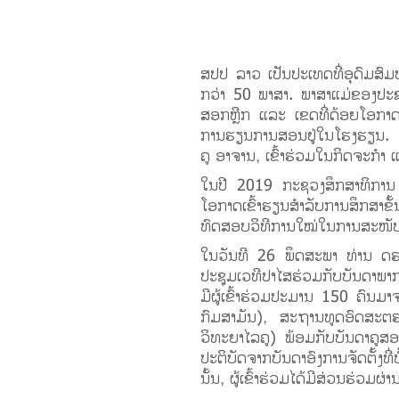
ສປປ ລາວ ເປັນປະເທດທີ່ອຸດົມສົມບ
ກວ່າ 50 ພາສາ. ພາສາແມ່ຂອງປະຊ
ສອກຫຼີກ ແລະ ເຂດທີ່ດ້ອຍໂອກາດມີແ
ການຮຽນການສອນຢູ່ໃນໂຮງຮຽນ. ຖ້ານັ
ຄູ ອາຈານ, ເຂົ້າຮ່ວມໃນກິດຈະກໍາ ແ
ໃນປີ 2019 ກະຊວງສຶກສາທິການ
ໂອກາດເຂົ້າຮຽນສໍາລັບການສຶກສາຂ
ທົດສອບວິທີການໃໝ່ໃນການສະໜັບສະ
ໃນວັນທີ 26 ພຶດສະພາ ທ່ານ ດຣ.
ປະຊຸມເວທີປາໄສຮ່ວມກັບບັນດາພາກ
ມີຜູ້ເຂົ້າຮ່ວມປະມານ 150 ຄົນມ
ກົມສາມັນ), ສະຖານທູດອົດສະຕຣ
ວິທະຍາໄລຄູ) ພ້ອມກັບບັນດາຄູສອ
ປະຕິບັດຈາກບັນດາອົງການຈັດຕັ້ງທ
ນັ້ນ, ຜູ້ເຂົ້າຮ່ວມໄດ້ມີສ່ວນຮ່ວ