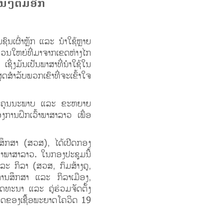
ນໆຕື່ມອີກ
ນເຜົ່າຫຼັກ ແລະ ນໍາໃຊ້ຫຼາຍ
ວນໃຫຍ່ທີ່ມາຈາກເຂດຫ່າງໄກ
ຊິ່ງມັນເປັນພາສາທີ່ນໍາໃຊ້ໃນ
ດສໍາລັບພວກເຂົາທີ່ຈະເຂົ້າໃຈ
ຸງຄຸນນະພາບ ແລະ ຂະຫຍາຍ
ການຝຶກເວົ້າພາສາລາວ ເພື່ອ
ສຶກສາ (ສວສ), ໄດ້ເປີດກອງ
້າພາສາລາວ. ໃນກອງປະຊຸມນີ້
ລະ ກິລາ (ສວສ, ກົມສ້າງຄູ,
ານສຶກສາ ແລະ ກິລາເມືອງ,
ດທະນາ ແລະ ຄູ່ຮ່ວມຈັດຕັ້ງ
ະບາດຂອງເຊື້ອພະຍາດໂຄວິດ 19