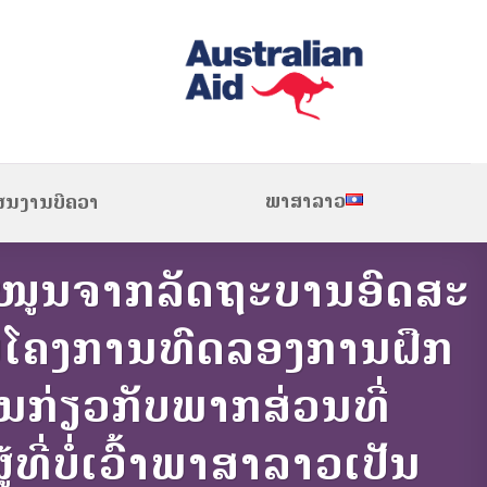
ພາສາລາວ
ຜນງານບີຄວາ
ໜູນຈາກລັດຖະບານອົດສະ
ກັບໂຄງການທົດລອງການຝຶກ
ັນກ່ຽວກັບພາກສ່ວນທີ່
ີ່ບໍ່ເວົ້າພາສາລາວເປັນ