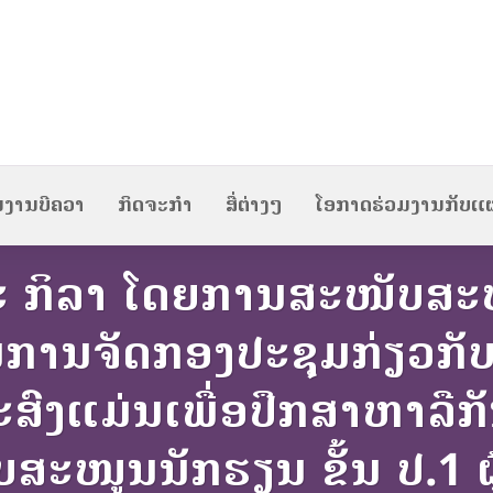
ນງານບີຄວາ
ກິດຈະກຳ
ສື່ຕ່າງໆ
ໂອກາດຮ່ວມງານກັບແ
ະ ກິລາ ໂດຍການສະໜັບສະ
ບໃນການຈັດກອງປະຊຸມກ່ຽວ
ະສົງແມ່ນເພື່ອປຶກສາຫາລືກ
ໜູນນັກຮຽນ ຂັ້ນ ປ.1 ຜູ້ທ