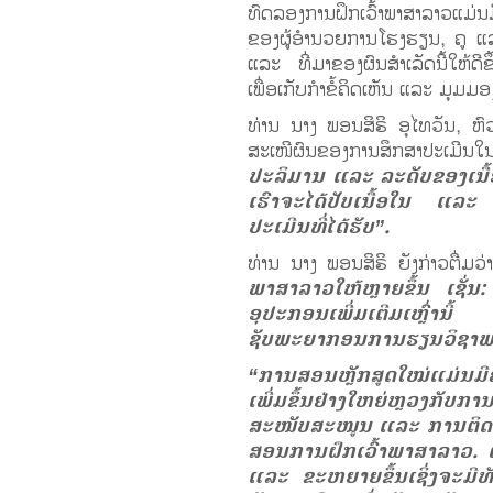
ທົດລອງການຝຶກເວົ້າພາສາລາວແມ່ນມ
ຂອງຜູ້ອໍານວຍການໂຮງຮຽນ, ຄູ ແລະ ພ
ແລະ ທີ່ມາຂອງຜົນສໍາເລັດນີ້ໃຫ້
ເພື່ອເກັບກຳຂໍ້ຄິດເຫັນ ແລະ ມຸມ
ທ່ານ ນາງ ພອນສິຣິ ອຸໄທວັນ, ຫົ
ສະເໜີຜົນຂອງການສຶກສາປະເມີ
ປະລິມານ ແລະ ລະດັບຂອງເນື້ອໃ
ເຮົາຈະໄດ້ປັບເນື້ອໃນ ແລ
ປະເມີນທີ່ໄດ້ຮັບ”.
ທ່ານ ນາງ ພອນສິຣິ ຍັງກ່າວຕື່ມວ
ພາສາລາວໃຫ້ຫຼາຍຂຶ້ນ ເຊັ່
ອຸປະກອນເພີ່ມເຕີມເຫຼົ່ານີ
ຊັບພະຍາກອນການຮຽນວິຊາພາສາລ
“ການສອນຫຼັກສູດໃໝ່ແມ່ນມ
ເພີ່ມຂຶ້ນຢ່າງໃຫຍ່ຫຼວງ
ສະໜັບສະໜູນ ແລະ ການຕິດຕາມ
ສອນການຝຶກເວົ້າພາສາລາວ. ແ
ແລະ ຂະຫຍາຍຂຶ້ນເຊິ່ງຈະມີ