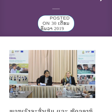
POSTED
ON
30 ເດືອນ
ທັນວາ 2019
ພວກ​ເຮົາ​ຈະ​ສົ່ງ​ເສີມ ແລະ ທົດ​ລອງກິ​