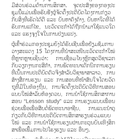
ມີ​ສ່ວນ​ຮ່ວມດ້ານ​ການ​ສຶກ​ສາ. ຈຸດ​ປະ​ສົງ​ຂອງກອງ​ປ​ະ​
ຊຸມ​ນີ້​ແມ່ນ​ເພື່ອ​ຮັບ​ຟັງ​ຜູ້​ຈັດ​ຕັ້ງ​ປະ​ຕິ​ບັດ​ໂຄງ​ການ​ກ່ຽວ​
ກັບ​ສິ່ງ​ທີ່​ເຮັດ​ໄດ້​ດີ ແລະ ບັນ​ຫາ​ຄົງ​ຄ້າງ, ບັນ​ຫາ​ໃດ​ທີ່​ໄດ້​
ຮັບ​ການ​ແກ້​ໄຂ, ນະ​ວັດ​ຕະ​ກຳ​ໄດ້​ຖືກ​ນຳ​ມາ​ໃຊ້​ແນວ​ໃດ
ແລະ ແຮງ​ຈູງ​ໃຈ​ໃນ​ການ​ປ່ຽນ​ແປງ.
ຜູ້​ເຂົ້າ​ຮ່ວມກອງ​ປະ​ຊຸມ​ຍັງໄດ້​ຮ​ັບ​ເຊີນ​ເພື່ອ​ຢ້ຽມ​ຊົມ​ການ​
ວາງ​ສະ​ແດງ 15 ໂຄງ​ການທີ່​ນຳ​ສະ​ເໜີ​ນະ​ວັດ​ຕະ​ກຳ​ໃໝ່​
ທີ່​ຫຼາກ​ຫຼາຍ​ເຊັ່ນ​ວ່າ: ​ການ​ເຊື່ອມ​ໂຍງ​ຫຼັກ​ສູດ​ວິ​ຊາ​ເລກ​
ກັບ​ວຽກ​ງານ​ກະ​ສິ​ກຳ, ການ​ພັດ​ທະ​ນາ​​ເຕັກ​ນິກການ​ຮຽນ​
ທີ່​ເນັ້ນ​ການ​ປະ​ຕິ​ບັດ​ຕົວ​ຈິງ​ສຳ​ລັບ​ວິ​ຊາ​ພາ​ສາ​ລາວ, ການ​
ສ້າງ​ສື່​ການ​ຮຽນ ແລະ ການ​ສອນທີ່​ໜ້າ​ສົນ​ໃຈ​ໂດຍ​ວັດ​
ຖຸ​ທີ່​ມີ​ໃນ​ທ້ອງ​ຖິ່ນ, ການ​ຈັດ​ຕັ້ງ​ປະ​ຕິ​ບັດ​ວິ​ທີ​ການ​ສອນ​
ແບບ​ໃໝ່​ສຳ​ລັບ​ຫ້ອງ​ຄວບ, ການ​ນຳ​ໃຊ້​ການ​ສຶກ​ສາ​ການ​
ສອນ “Lesson study” ແລະ ການ​ຮຽນ​ແບບ​ເພື່ອນ​
ຊ່ວຍ​ເພື່ອ​ເພື່ອ​ສືບ​ຕໍ່​ພັດ​ທະ​ນາ​ອາ​ຊີບ, ການ​ແນະ​ນຳ​ຄູ​
ກ່ຽວ​ກັບ​ວິ​ທີ​ການ​ປະ​ຕິ​ບັດ​ການ​ສຶກ​ສາຮຽນ​ຮ່ວມ​ແບບ​
ໃໝ່ ແລະ ການ​ນຳ​ໃຊ້​ການ​ຮຽນ​ຜ່ານ​ກະ​ຕູນ​ບັນ​ເທິງ​ສຶກ​
ສາ​ເພື່ອ​ເພີ້ມ​ການ​ໄປ​ໂຮງ​ຮຽນ ແລະ ອື່ນໆ.