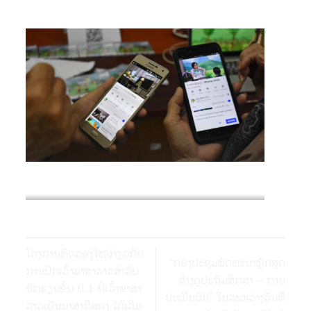
ໂຄງການທົດລອງໃໝ່ກ່ຽວກັບ
“ກອງປະຊຸມພັດທະນາຫຼັກສູດ
ການຝຶກເວົ້າພາສາລາວສຳລັບ
ສ້າງຄູປະຖົມສຶກສາ – ການ
ນັກຮຽນຂັ້ນ ປ.1 ທີ່ເວົ້າພາສາ
ປະເມີນຜົນ” ໃນລະຫວ່າງວັນທີ
ລາວເປັນພາສາທີສອງ ໄດ້ເລີ່ມ