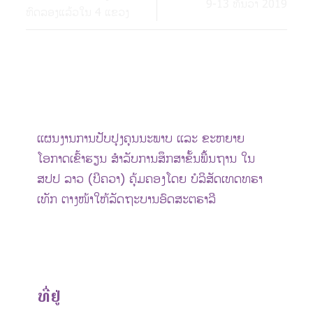
9-13 ທັນວາ 2019
ທົດລອງແລ້ວໃນ 4 ແຂວງ
ແຜນງານການປັບປຸງຄຸນນະພາບ ແລະ ຂະຫຍາຍ
ໂອກາດເຂົ້າຮຽນ ສຳລັບການສຶກສາຂັ້ນພື້ນຖານ ໃນ
ສປປ ລາວ (ບີຄວາ) ຄຸ້ມຄອງໂດຍ ບໍລິສັດເທດທຣາ
ເທັກ ຕາງໜ້າໃຫ້ລັດຖະບານອົດສະຕຣາລີ
ທີ່ຢູ່