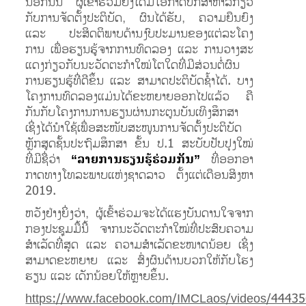
ນອກ​ນັ້ນ ຜູ້​ເຂົ້າ​ຮ່ວມ​ຍັງ​ໄດ້​ມີ​ໂອ​ກາດ​ປຶກ​ສາ​ຫາ​ລື​ກ່ຽວ​
ກັບການ​ຈັດ​ຕັ້ງ​ປະ​ຕິ​ບັດ, ຜົນ​ໄດ້​ຮັບ, ຄວາມ​ຍື​ນຍົງ
ແລະ ປະ​ສິດ​ຕິ​ພາບ​ດ້ານ​ງົບ​ປະ​ມານຂອງ​ແຕ່​ລະ​ໂຄງ​
ການ ເພື່ອ​ຮຽນ​ຮູ້​ຈາກ​ການ​ທົດ​ລອງ ແລະ ການ​ວາງ​ສະ​
ແດງ​ກ່ຽວ​ກັບ​ນະ​ວັດ​ຕະ​ກຳ​ໃໝ່​ໂຕ​ໃດ​ທີ່ມີ​ສ່ວນ​ຕໍ່​ຜົນ​
ການ​ຮຽນ​ຮູ້​ທີ່​ດີ​ຂຶ້ນ ແລະ ສາມ​າດປະ​ຕິ​ບັດ​ຊ້ຳ​ໄດ້. ບາງ​
ໂຄງ​ການ​ທົດ​ລອງ​ແມ່ນ​ໄດ້ຂະ​ຫຍາຍ​ອອກ​ໄປ​ແລ້ວ ຄື​
ກັນ​ກັບ​ໂຄງ​ການການ​ຮຽນ​ຜ່ານ​ກະ​ຕູນ​ບັນ​ເທິງ​ສຶກ​ສາ
ເຊິ່ງ​ໄດ້​ນຳ​ໃຊ້​ເພື່ອ​ສະ​ໜັບ​ສະ​ໜູນ​ການ​ຈັດ​ຕ​ັ້ງ​ປະ​ຕິ​ບັດ​
ຫຼັກ​ສູດ​ຊັ້ນ​ປະ​ຖົມ​ສຶກ​ສາ ຂັ້ນ ປ.1 ສະ​ບັບ​ປັບ​ປຸງ​ໃໝ່
ທີ່​ມີ​ຊື່​ວ່າ
“ລາຍ​ການ​ຮຽນ​ຮູ້​ຮ່ວມ​ກັນ”
ທີ່​ອອກ​ອາ​
ກາດ​ທາງ​ໂທ​ລະ​ພາບ​ແຫ່ງ​ຊາດ​ລາວ ຕັ້ງ​ແຕ່​ເດືອນ​ສິງ​ຫາ
2019.
ຫວັງ​ຢ່າງ​ຍິ່ງວ່າ, ຜູ້​ເຂົ້າ​ຮ່ວມຈະ​ໄດ້​ແຮງ​ບັນ​ດານ​ໃຈ​ຈາກ
ກອງ​ປ​ະ​ຊຸມ​ມື້​ນີ້ ຈາກ​ນະ​ວັດ​ຕະ​ກຳ​ໃໝ່ທີ່​ປະ​ສົບ​ຄວາມ​
ສຳ​ເລັດ​ທີ່​ສຸດ ແລະ ຄວາມ​ສຳ​ເລັດ​ຂະ​ໜ​າດ​ນ້ອຍ ເຊິ່ງ​
ສາ​ມາດ​ຂະ​ຫຍາຍ ແລະ ສົ່ງ​ຜົນ​ດ້ານບວກ​ໃຫ້​ກັບ​ໂຮງ​
ຮຽນ ແລະ ເດັກ​ນ້ອຍ​ໃຫ້​ຫຼາຍ​ຂຶ້ນ.
https://www.facebook.com/IMCLaos/videos/4443