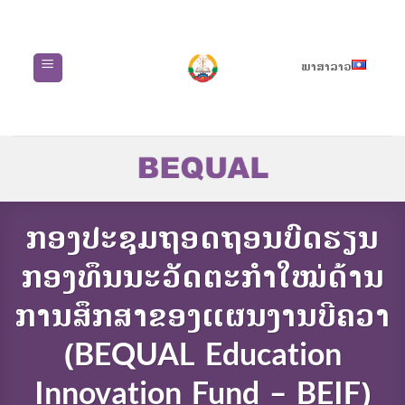
Skip
to
content
ພາສາລາວ
ກອງປະຊຸມຖອດຖອນບົດຮຽນ
ກອງທຶນນະວັດຕະກຳໃໝ່ດ້ານ
ການສຶກສາຂອງແຜນງານບີຄວາ
(BEQUAL Education
Innovation Fund – BEIF)