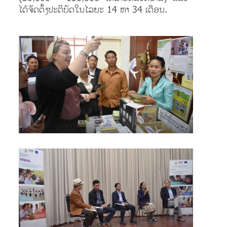
ໄດ້​ຈັດ​ຕັ້ງ​ປະ​ຕິ​ບັດ​ໃນ​ໄລ​ຍະ 14 ຫາ 34 ເດືອນ.