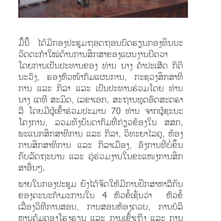
ມື້​ນີ້ ໄດ້​ມີ​ກອງ​ປ​ະ​ຊຸມຖອ​ດ​ຖອນບົດ​ຮຽນ​ກອງ​ທຶນ​ນະ​
ວັດ​ຕະ​ກຳ​ໃໝ່​ດ້ານ​ການ​ສຶກ​ສາ​ຂອງ​ແຜນ​ງານ​ບີ​ຄວາ
ໂດຍ​ການ​ເປັນ​ປະ​ທານຂອງ ທ່ານ ນາງ ຄຳ​ປະ​ເສີດ ກິ​ຕິ​
ນະ​ວົງ, ຮອງ​ຫົວ​ໜ້າ​ກົມ​ແຜນ​ການ, ກະ​ຊວງ​ສຶກ​ສາ​ທິ​
ການ ແລະ ກິ​ລາ ແລະ ເປັນ​ປະ​ທານ​ຮ່ວມ​ໂດຍ ທ່ານ
ນາງ ເຄ​ທີ ສະ​ມິດ, ເລ​ຂາ​ເອກ, ສະ​ຖານ​ທູດ​ອົດ​ສະ​ຕ​ຣາ​
ລີ ໂດຍ​ມີ​ຜູ້​ເຂົ້າ​ຮ່ວມ​ປະ​ມານ 70 ທ່ານ ຈາກ​ຜູ້​ຊະ​ນະ​
ໂຄງ​ການ, ລວມ​ທັງ​ບັນ​ດາ​ກົມ​ທີ່​ກ່ຽວ​ຂ້ອງ​ໃນ​ ສ​ສກ,
ພະ​ແນກ​ສຶກ​ສາ​ທິ​ການ ແລະ ກິ​ລາ, ວິ​ທະ​ຍາ​ໄລ​ຄູ, ຫ້ອງ​
ການ​ສຶກ​ສາ​ທິ​ການ ແລະ ກິ​ລາ​ເມືອງ, ອົງ​ການ​ທີ່ບໍ່​ຂຶ້ນ​
ກັບ​ລັດ​ຖະ​ບານ ແລະ ຄູ່​ຮ່ວມ​ງານ​ໃນ​ຂະ​ແໜງ​ການ​ສຶກ​
ສາ​ອື່ນໆ.
ພາຍ​ໃນ​ກອງ​ປະ​ຊຸມ ຍັງ​ໄດ້​ຈັດ​ໃຫ້​ມີ​ກາ​ນ​ປຶກ​ສາ​ຫາ​ລື​ກັນ​
ຂອງ​ຄະ​ນະ​ກຳ​ມະ​ການ​ໃນ 4 ຫົວ​ຂໍ້​ເຊັ່ນ​ວ່າ ຫົວ​ຂໍ້​
ເລື່ອງວິ​ທີ​ການ​ສອນ, ການ​ສອນ​ຫ້ອງ​ຄວບ, ການ​ບໍ​ລິ​
ຫານ​ຄຸ້ມ​ຄອງ​ໂຮງ​ຮຽນ ແລະ ການ​ເຂົ້າ​ເຖິງ ແລະ ການ​