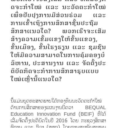
ດ​ຈະ​ກຳ​ໃໝ່ ແລະ ນະ​ວັດ​ຕະ​ກຳ​ໃໝ່​
ເພື່ອ​ປັບ​ປຸງ​ການ​ມີ​ສ່ວ​ນ​ຮ່ວມ ແລະ
ການ​ເຂົ້າ​ເຖິງ​ການ​ສຶກ​ສາ​ຊັ້ນ​ປະ​ຖົມ​
ສຶກ​ສາ​ແນວ​ໃດ? ພວກ​ເຮົາ​ຈະເສີມ​
ສ້າງ​ຄວາມ​ເຂັ້ມ​ແຂງ​ໃຫ້​ຂັ້ນແຂວງ,
ຂັ້ນເມືອງ, ​ຂັ້ນໂຮງ​ຮຽນ ແລະ ຊຸມ​ຊົນ​
ໃຫ້​ມີ​ຄວາມ​ສາ​ມາດ​ໃນ​ການ​ຄຸ້ມ​ຄອງບໍ​
ລິ​ຫານ, ປະ​ສານ​ງານ ແລະ ຈັດ​ຕັ້ງ​ປະ​
ຕິ​ບັດ​ກິດ​ຈະ​ກຳ​​ການ​ສຶກ​ສາ​​ຮູບ​ແບບ
ໃໝ່​ເຫຼົ່າ​ນີ້​ແນວ​ໃດ?
ນີ້​ແມ່ນ​ຍຸດ​ທະ​ສາດ​ພາຍ​ໃຕ້​ກອງ​ທຶນ​ນະ​ວັດ​ຕະ​ກຳ​ໃໝ່​
ດ້ານ​ການ​ສຶກ​ສາ​ຂອງ​ແຜນ​ງານ​ບີ​ຄວາ BEQUAL
Education Innovation Fund (BEIF) ທີ່​ໄດ້​
ເລີ່ມ​ຈັດ​ຕັ້ງ​ປະ​ຕິ​ບັດ​ໃນ​ປີ 2016 ໂດຍ ກະ​ຊວງ​ສຶກ​ສາ​
ທິ​ການ ແລະ ກິ​ລາ (ສ​ສກ) ໂດຍ​ການ​ສະ​ໜັບ​ສະ​ໜູນ​