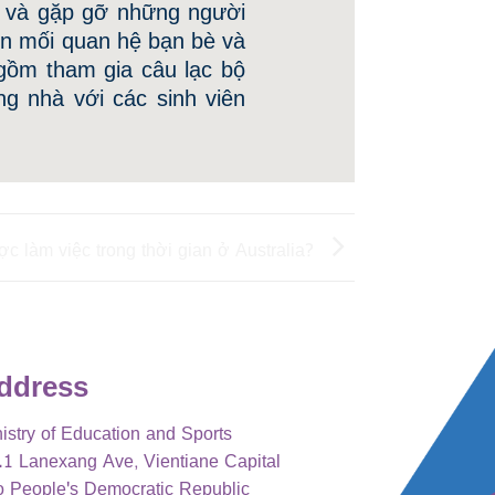
g và gặp gỡ những người
ển mối quan hệ bạn bè và
gồm tham gia câu lạc bộ
ng nhà với các sinh viên
ợc làm việc trong thời gian ở Australia?
ddress
istry of Education and Sports
1 Lanexang Ave, Vientiane Capital
o People's Democratic Republic