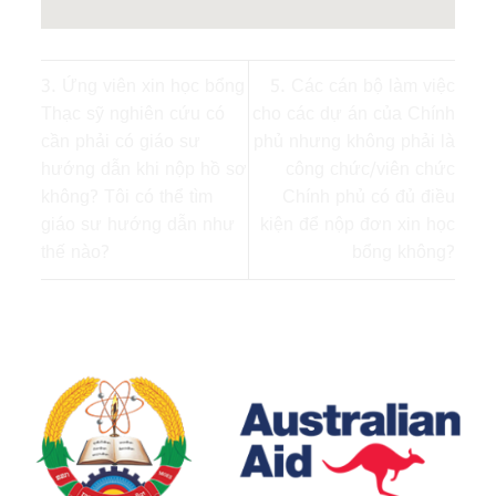
3. Ứng viên xin học bổng
5. Các cán bộ làm việc
Thạc sỹ nghiên cứu có
cho các dự án của Chính
cần phải có giáo sư
phủ nhưng không phải là
hướng dẫn khi nộp hồ sơ
công chức/viên chức
không? Tôi có thể tìm
Chính phủ có đủ điều
giáo sư hướng dẫn như
kiện để nộp đơn xin học
thế nào?
bổng không?