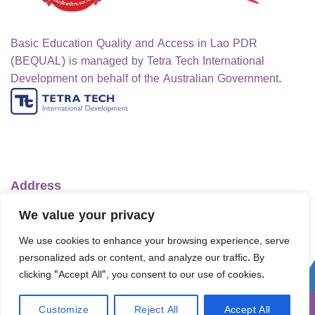
Basic Education Quality and Access in Lao PDR
(BEQUAL) is managed by Tetra Tech International
Development on behalf of the Australian Government.
Address
Ministry of Education and Sports
We value your privacy
No.1 Lanexang Ave, Vientiane Capital
We use cookies to enhance your browsing experience, serve
Lao People's Democratic Republic
personalized ads or content, and analyze our traffic. By
Telephone:
+856-30 5412422
clicking "Accept All", you consent to our use of cookies.
Email:
info@bequal-laos.org
Customize
Reject All
Accept All